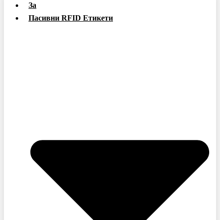
За
Пасивни RFID Етикети