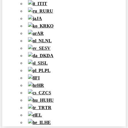
IT
RU
JA
KO
AR
NL
SV
DA
SL
PL
FI
HR
CS
HU
TR
EL
HE