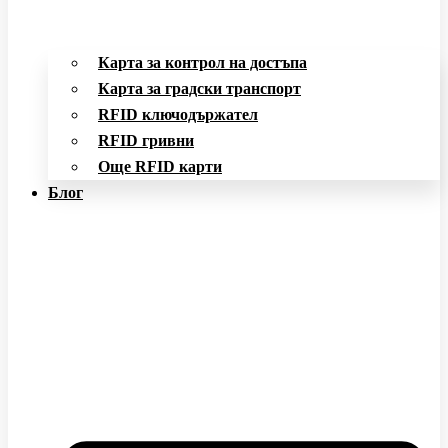
Карта за контрол на достъпа
Карта за градски транспорт
RFID ключодържател
RFID гривни
Още RFID карти
Блог