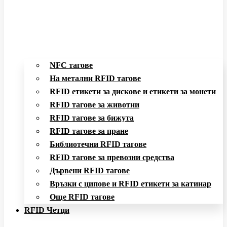
NFC тагове
На метални RFID тагове
RFID етикети за дискове и етикети за монети
RFID тагове за животни
RFID тагове за бижута
RFID тагове за пране
Библиотечни RFID тагове
RFID тагове за превозни средства
Дървени RFID тагове
Връзки с ципове и RFID етикети за катинар
Още RFID тагове
RFID Четци