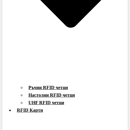
Ръчни RFID четци
Настолни RFID четци
UHF RFID четци
RFID Карти