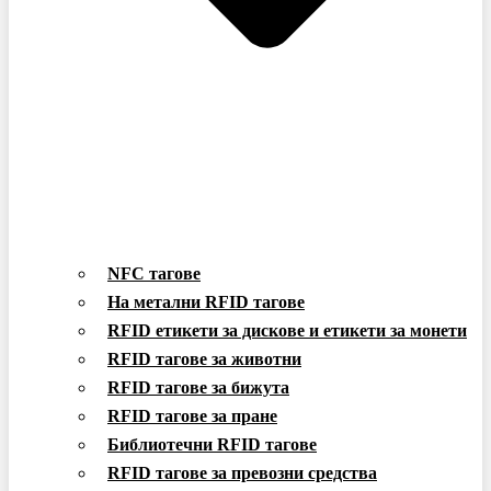
NFC тагове
На метални RFID тагове
RFID етикети за дискове и етикети за монети
RFID тагове за животни
RFID тагове за бижута
RFID тагове за пране
Библиотечни RFID тагове
RFID тагове за превозни средства