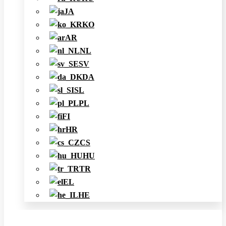
JA
KO
AR
NL
SV
DA
SL
PL
FI
HR
CS
HU
TR
EL
HE