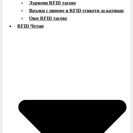
Дървени RFID тагове
Връзки с ципове и RFID етикети за катинар
Още RFID тагове
RFID Четци