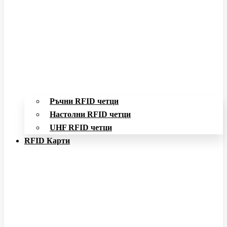
Ръчни RFID четци
Настолни RFID четци
UHF RFID четци
RFID Карти