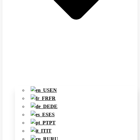
EN
FR
DE
ES
PT
IT
RU