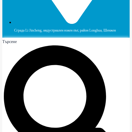
Сграда Li Jincheng, индустриален южен път, район Longhua, Шенжен
Търсене