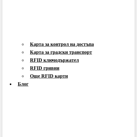
Карта за контрол на достъпа
Карта за градски транспорт
RFID ключодържател
RFID гривни
Още RFID карти
Блог