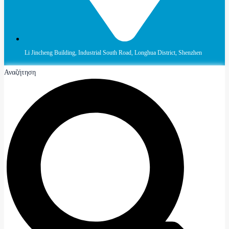
Li Jincheng Building, Industrial South Road, Longhua District, Shenzhen
Αναζήτηση