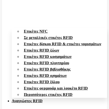
Ετικέτες NFC
Σε μεταλλικές ετικέτες RFID
Ετικέτες δίσκου RFID & ετικέτες νομισμάτων
Ετικέτες RFID ζώων
Ετικέτες RFID κοσμημάτων
Ετικέτες RFID πλυντηρίου
Ετικέτες RFID βιβλιοθήκης
Ετικέτες RFID οχημάτων
Ετικέτες RFID ξύλου
Ετικέτες φερμουάρ και λουκέτο RFID
Περισσότερες ετικέτες RFID
Αναγνώστες RFID