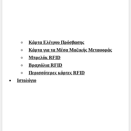
Κάρτα Ελέγχου Πρόσβασης
Κάρτα για τα Μέσα Μαζικής Μεταφοράς
Μπρελόκ RFID
Βραχιόλια RFID
Περισσότερες κάρτες RFID
Ιστολόγιο