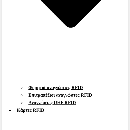
Φορητοί αναγνώστες RFID
Επιτραπέζιοι αναγνώστες RFID
Αναγνώστες UHF RFID
Κάρτες RFID