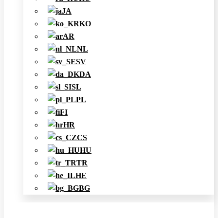
JA
KO
AR
NL
SV
DA
SL
PL
FI
HR
CS
HU
TR
HE
BG