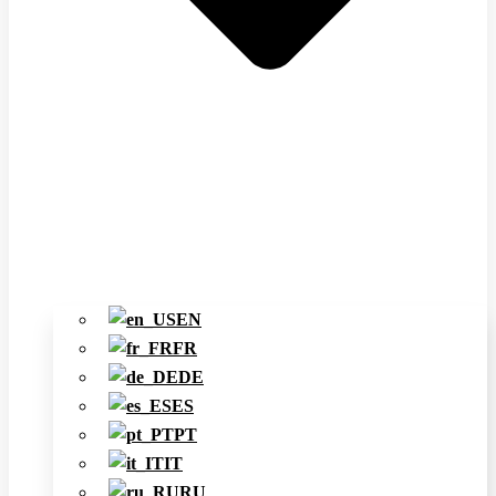
EN
FR
DE
ES
PT
IT
RU