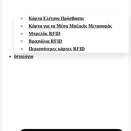
Κάρτα Ελέγχου Πρόσβασης
Κάρτα για τα Μέσα Μαζικής Μεταφοράς
Μπρελόκ RFID
Βραχιόλια RFID
Περισσότερες κάρτες RFID
Ιστολόγιο