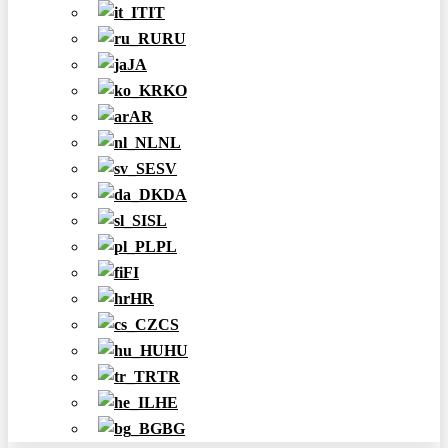
IT
RU
JA
KO
AR
NL
SV
DA
SL
PL
FI
HR
CS
HU
TR
HE
BG