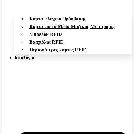
Κάρτα Ελέγχου Πρόσβασης
Κάρτα για τα Μέσα Μαζικής Μεταφοράς
Μπρελόκ RFID
Βραχιόλια RFID
Περισσότερες κάρτες RFID
Ιστολόγιο