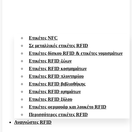
Ετικέτες NFC
Σε μεταλλικές ετικέτες RFID
Ετικέτες δίσκου RFID & ετικέτες νομισμάτων
Ετικέτες RFID ζώων
Ετικέτες RFID κοσμημάτων
Ετικέτες RFID πλυντηρίου
Ετικέτες RFID βιβλιοθήκης
Ετικέτες RFID οχημάτων
Ετικέτες RFID ξύλου
Ετικέτες φερμουάρ και λουκέτο RFID
Περισσότερες ετικέτες RFID
Αναγνώστες RFID