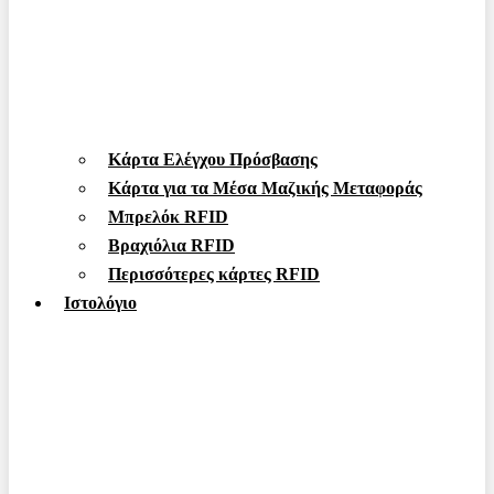
Κάρτα Ελέγχου Πρόσβασης
Κάρτα για τα Μέσα Μαζικής Μεταφοράς
Μπρελόκ RFID
Βραχιόλια RFID
Περισσότερες κάρτες RFID
Ιστολόγιο