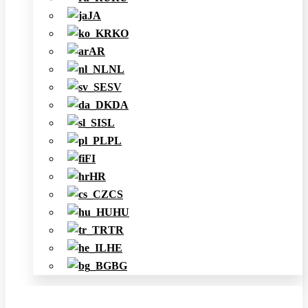
JA
KO
AR
NL
SV
DA
SL
PL
FI
HR
CS
HU
TR
HE
BG