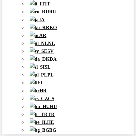
IT
RU
JA
KO
AR
NL
SV
DA
SL
PL
FI
HR
CS
HU
TR
HE
BG