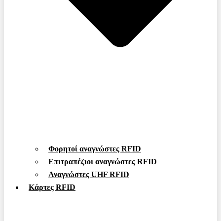
Φορητοί αναγνώστες RFID
Επιτραπέζιοι αναγνώστες RFID
Αναγνώστες UHF RFID
Κάρτες RFID