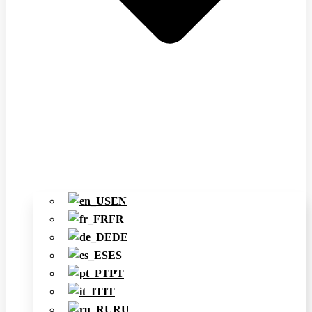
EN
FR
DE
ES
PT
IT
RU