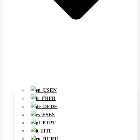
EN
FR
DE
ES
PT
IT
RU