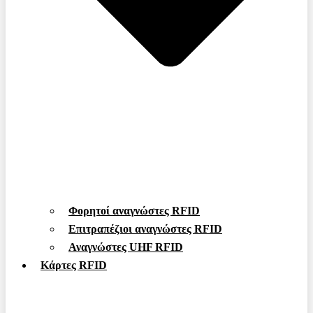
Φορητοί αναγνώστες RFID
Επιτραπέζιοι αναγνώστες RFID
Αναγνώστες UHF RFID
Κάρτες RFID