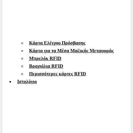
Κάρτα Ελέγχου Πρόσβασης
Κάρτα για τα Μέσα Μαζικής Μεταφοράς
Μπρελόκ RFID
Βραχιόλια RFID
Περισσότερες κάρτες RFID
Ιστολόγιο