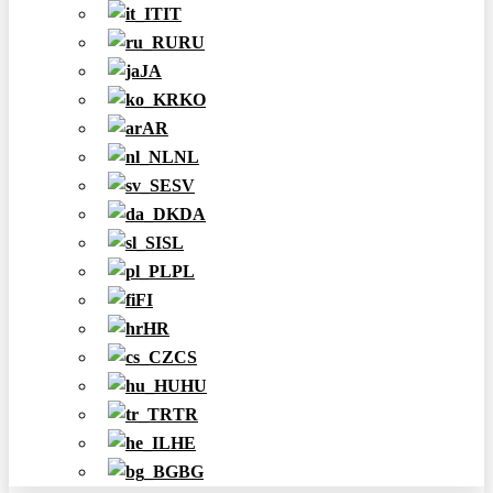
IT
RU
JA
KO
AR
NL
SV
DA
SL
PL
FI
HR
CS
HU
TR
HE
BG