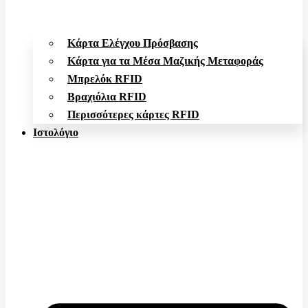
Κάρτα Ελέγχου Πρόσβασης
Κάρτα για τα Μέσα Μαζικής Μεταφοράς
Μπρελόκ RFID
Βραχιόλια RFID
Περισσότερες κάρτες RFID
Ιστολόγιο