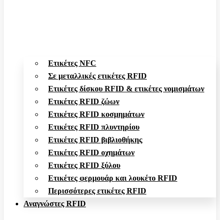
Ετικέτες NFC
Σε μεταλλικές ετικέτες RFID
Ετικέτες δίσκου RFID & ετικέτες νομισμάτων
Ετικέτες RFID ζώων
Ετικέτες RFID κοσμημάτων
Ετικέτες RFID πλυντηρίου
Ετικέτες RFID βιβλιοθήκης
Ετικέτες RFID οχημάτων
Ετικέτες RFID ξύλου
Ετικέτες φερμουάρ και λουκέτο RFID
Περισσότερες ετικέτες RFID
Αναγνώστες RFID