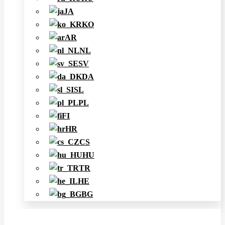
JA
KO
AR
NL
SV
DA
SL
PL
FI
HR
CS
HU
TR
HE
BG