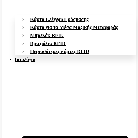
Κάρτα Ελέγχου Πρόσβασης
Κάρτα για τα Μέσα Μαζικής Μεταφοράς
Μπρελόκ RFID
Βραχιόλια RFID
Περισσότερες κάρτες RFID
Ιστολόγιο