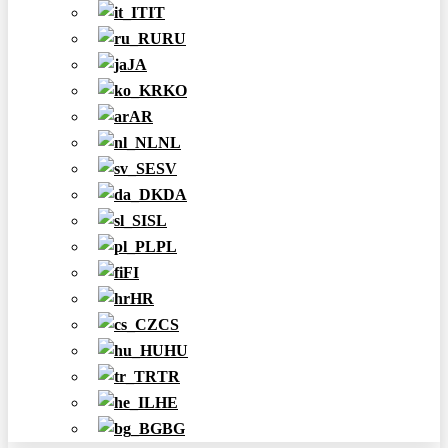
IT
RU
JA
KO
AR
NL
SV
DA
SL
PL
FI
HR
CS
HU
TR
HE
BG