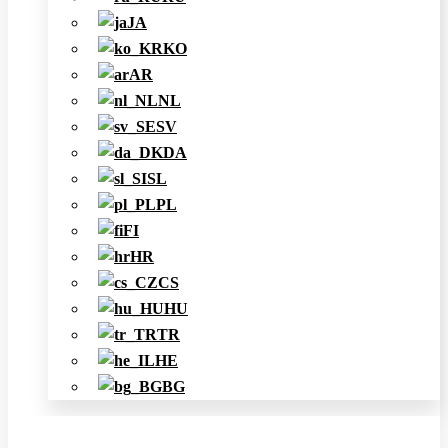
JA
KO
AR
NL
SV
DA
SL
PL
FI
HR
CS
HU
TR
HE
BG