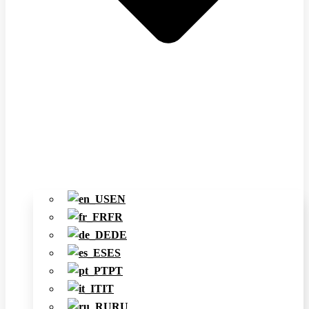
EN
FR
DE
ES
PT
IT
RU