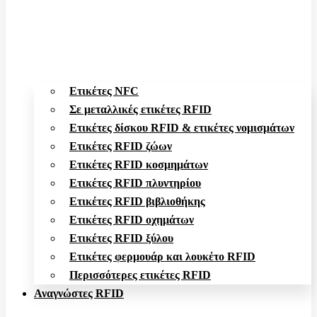
Ετικέτες NFC
Σε μεταλλικές ετικέτες RFID
Ετικέτες δίσκου RFID & ετικέτες νομισμάτων
Ετικέτες RFID ζώων
Ετικέτες RFID κοσμημάτων
Ετικέτες RFID πλυντηρίου
Ετικέτες RFID βιβλιοθήκης
Ετικέτες RFID οχημάτων
Ετικέτες RFID ξύλου
Ετικέτες φερμουάρ και λουκέτο RFID
Περισσότερες ετικέτες RFID
Αναγνώστες RFID