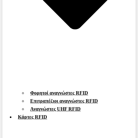
Φορητοί αναγνώστες RFID
Επιτραπέζιοι αναγνώστες RFID
Αναγνώστες UHF RFID
Κάρτες RFID