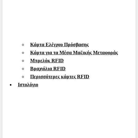
Κάρτα Ελέγχου Πρόσβασης
Κάρτα για τα Μέσα Μαζικής Μεταφοράς
Μπρελόκ RFID
Βραχιόλια RFID
Περισσότερες κάρτες RFID
Ιστολόγιο