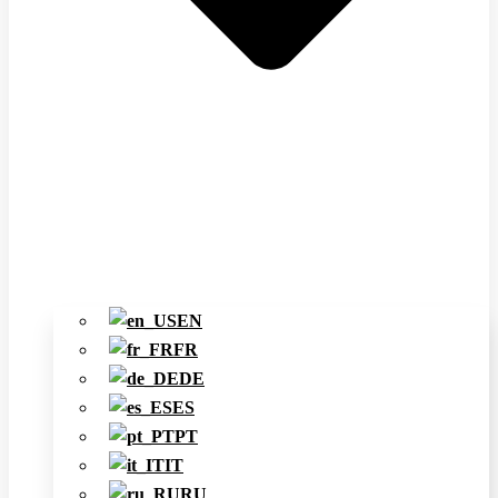
EN
FR
DE
ES
PT
IT
RU