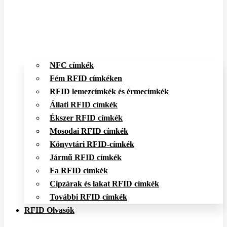
NFC címkék
Fém RFID címkéken
RFID lemezcímkék és érmecímkék
Állati RFID címkék
Ékszer RFID címkék
Mosodai RFID címkék
Könyvtári RFID-címkék
Jármű RFID címkék
Fa RFID címkék
Cipzárak és lakat RFID címkék
További RFID címkék
RFID Olvasók