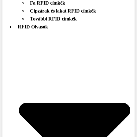
Fa RFID címkék
Cipzárak és lakat RFID címkék
További RFID címkék
RFID Olvasók