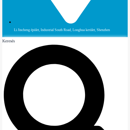
Li Jincheng épület, Industrial South Road, Longhua kerület, Shenzhen
Keresés