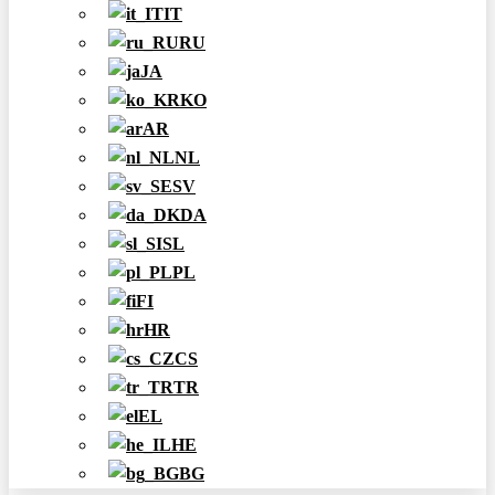
IT
RU
JA
KO
AR
NL
SV
DA
SL
PL
FI
HR
CS
TR
EL
HE
BG