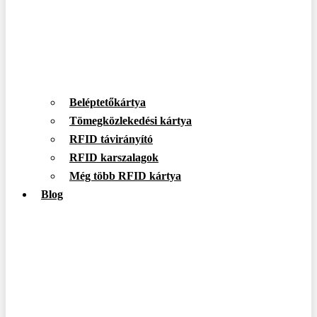
Beléptetőkártya
Tömegközlekedési kártya
RFID távirányító
RFID karszalagok
Még több RFID kártya
Blog