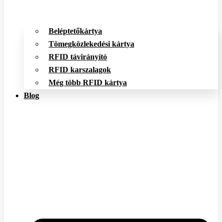
Beléptetőkártya
Tömegközlekedési kártya
RFID távirányító
RFID karszalagok
Még több RFID kártya
Blog