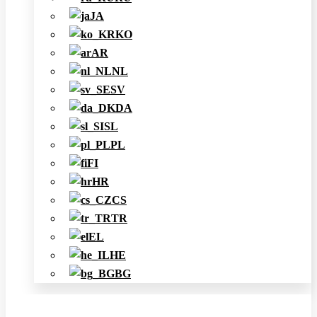
JA
KO
AR
NL
SV
DA
SL
PL
FI
HR
CS
TR
EL
HE
BG