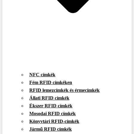
NFC címkék
Fém RFID címkéken
RFID lemezcímkék és érmecímkék
Állati RFID címkék
Ékszer RFID címkék
Mosodai RFID címkék
Könyvtári RFID-címkék
Jármű RFID címkék