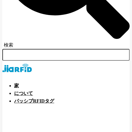
検索
家
について
パッシブRFIDタグ