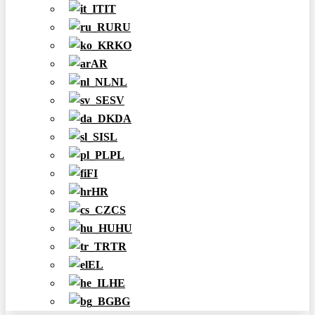
IT
RU
KO
AR
NL
SV
DA
SL
PL
FI
HR
CS
HU
TR
EL
HE
BG