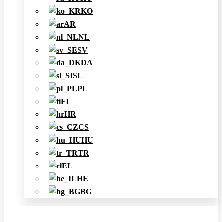
KO
AR
NL
SV
DA
SL
PL
FI
HR
CS
HU
TR
EL
HE
BG