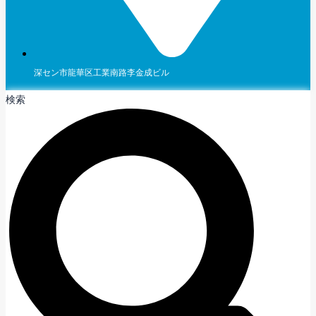
深セン市龍華区工業南路李金成ビル
検索