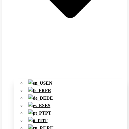
EN
FR
DE
ES
PT
IT
RU