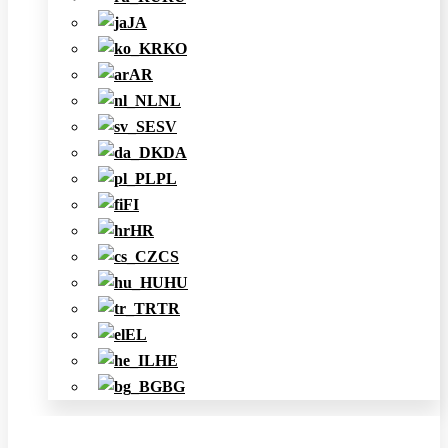
JA
KO
AR
NL
SV
DA
PL
FI
HR
CS
HU
TR
EL
HE
BG