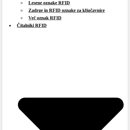
Lesene oznake RFID
Zadrge in RFID oznake za ključavnice
Več oznak RFID
Čitalniki RFID