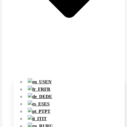
EN
FR
DE
ES
PT
IT
RU