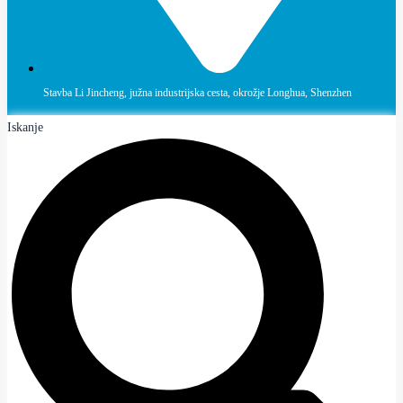
Stavba Li Jincheng, južna industrijska cesta, okrožje Longhua, Shenzhen
Iskanje