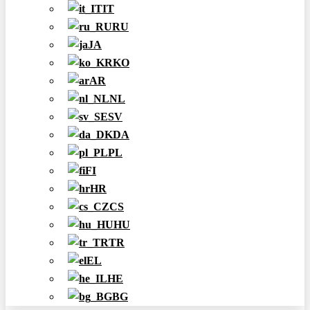
IT
RU
JA
KO
AR
NL
SV
DA
PL
FI
HR
CS
HU
TR
EL
HE
BG