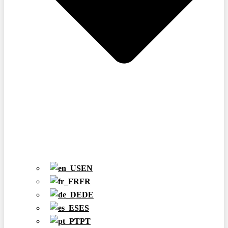
EN
FR
DE
ES
PT