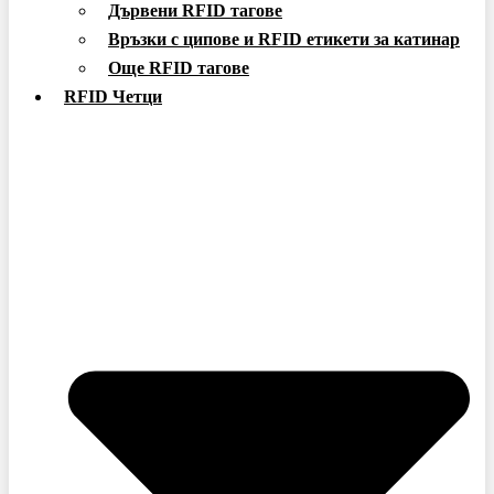
Дървени RFID тагове
Връзки с ципове и RFID етикети за катинар
Още RFID тагове
RFID Четци