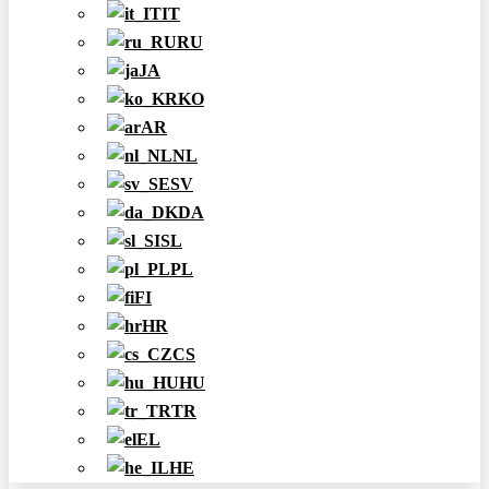
IT
RU
JA
KO
AR
NL
SV
DA
SL
PL
FI
HR
CS
HU
TR
EL
HE