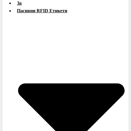
За
Пасивни RFID Етикети