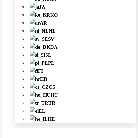
JA
KO
AR
NL
SV
DA
SL
PL
FI
HR
CS
HU
TR
EL
HE