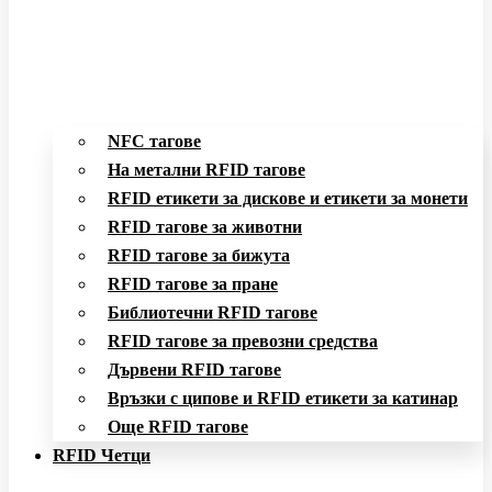
NFC тагове
На метални RFID тагове
RFID етикети за дискове и етикети за монети
RFID тагове за животни
RFID тагове за бижута
RFID тагове за пране
Библиотечни RFID тагове
RFID тагове за превозни средства
Дървени RFID тагове
Връзки с ципове и RFID етикети за катинар
Още RFID тагове
RFID Четци