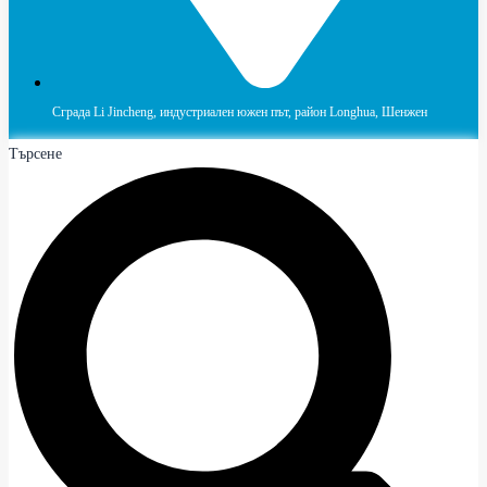
Сграда Li Jincheng, индустриален южен път, район Longhua, Шенжен
Търсене