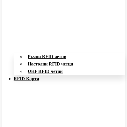
Ръчни RFID четци
Настолни RFID четци
UHF RFID четци
RFID Карти