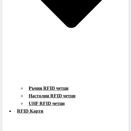
Ръчни RFID четци
Настолни RFID четци
UHF RFID четци
RFID Карти