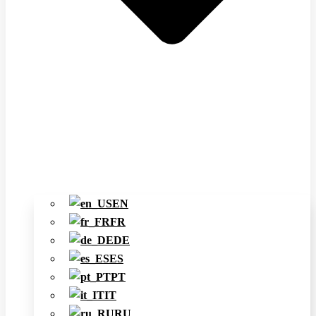
EN
FR
DE
ES
PT
IT
RU