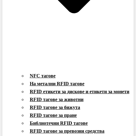
NFC тагове
На метални RFID тагове
RFID етикети за дискове и етикети за монети
RFID тагове за животни
RFID тагове за бижута
RFID тагове за пране
Библиотечни RFID тагове
RFID тагове за превозни средства