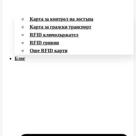
Карта за контрол на достъпа
Карта за градски транспорт
RFID ключодържател
RFID гривни
Още RFID карти
Блог