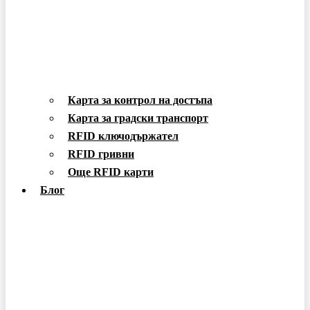
Карта за контрол на достъпа
Карта за градски транспорт
RFID ключодържател
RFID гривни
Още RFID карти
Блог