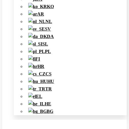
KO
AR
NL
SV
DA
SL
PL
FI
HR
CS
HU
TR
EL
HE
BG