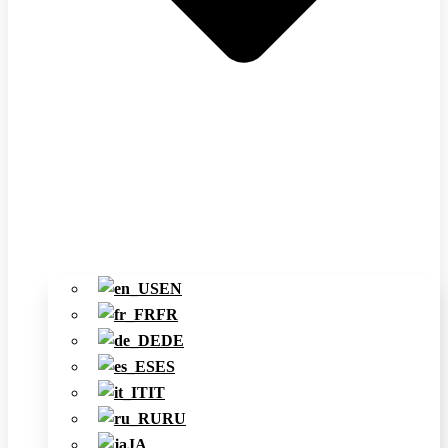
EN
FR
DE
ES
IT
RU
JA