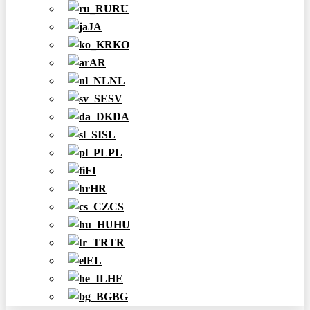
RU
JA
KO
AR
NL
SV
DA
SL
PL
FI
HR
CS
HU
TR
EL
HE
BG