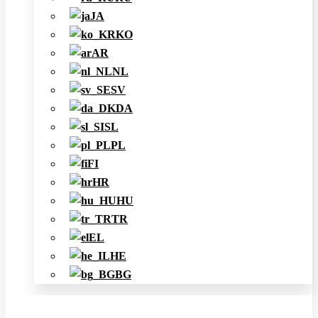
JA
KO
AR
NL
SV
DA
SL
PL
FI
HR
HU
TR
EL
HE
BG