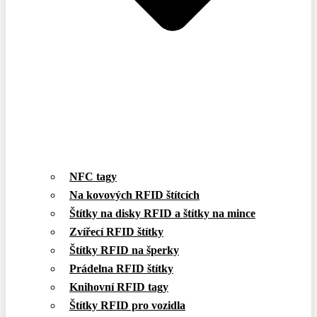
NFC tagy
Na kovových RFID štítcích
Štítky na disky RFID a štítky na mince
Zvířecí RFID štítky
Štítky RFID na šperky
Prádelna RFID štítky
Knihovní RFID tagy
Štítky RFID pro vozidla