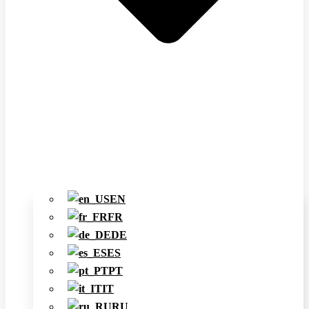
EN
FR
DE
ES
PT
IT
RU