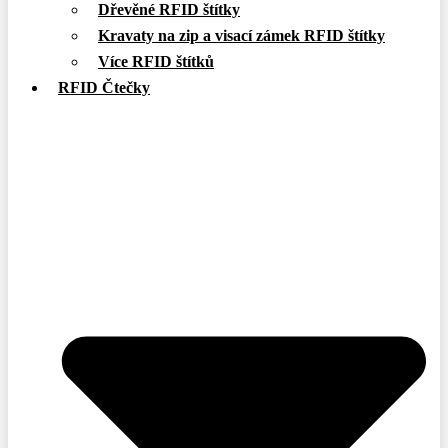
Dřevěné RFID štítky
Kravaty na zip a visací zámek RFID štítky
Více RFID štítků
RFID Čtečky