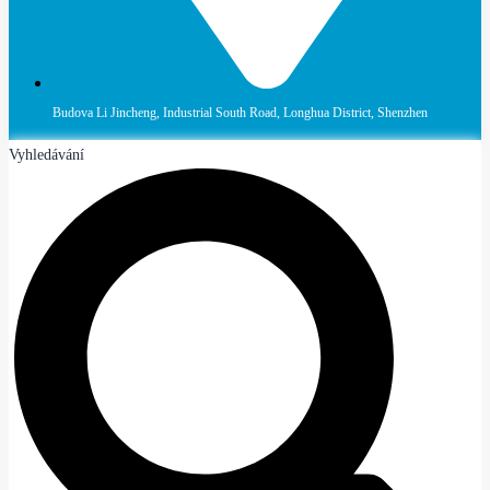
Budova Li Jincheng, Industrial South Road, Longhua District, Shenzhen
Vyhledávání