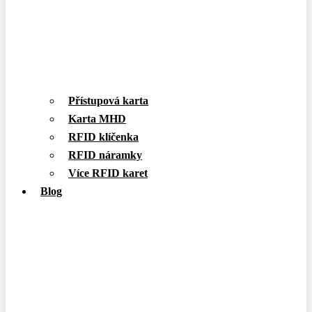
Přístupová karta
Karta MHD
RFID klíčenka
RFID náramky
Více RFID karet
Blog