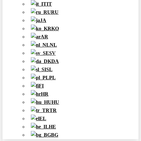
IT
RU
JA
KO
AR
NL
SV
DA
SL
PL
FI
HR
HU
TR
EL
HE
BG