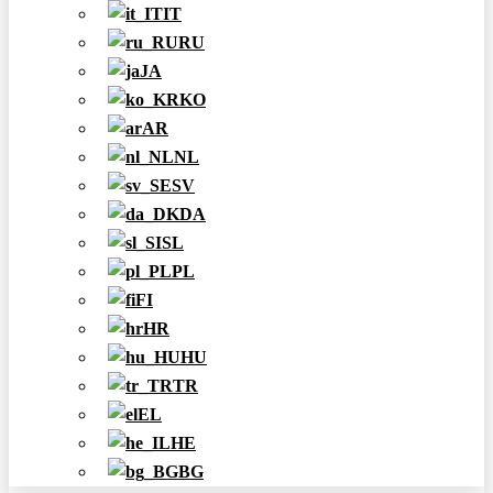
IT
RU
JA
KO
AR
NL
SV
DA
SL
PL
FI
HR
HU
TR
EL
HE
BG