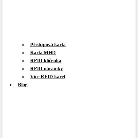
Přístupová karta
Karta MHD
RFID klíčenka
RFID náramky
Více RFID karet
Blog