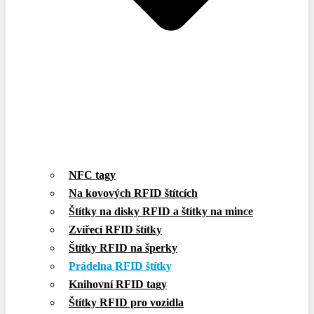
NFC tagy
Na kovových RFID štítcích
Štítky na disky RFID a štítky na mince
Zvířecí RFID štítky
Štítky RFID na šperky
Prádelna RFID štítky
Knihovní RFID tagy
Štítky RFID pro vozidla