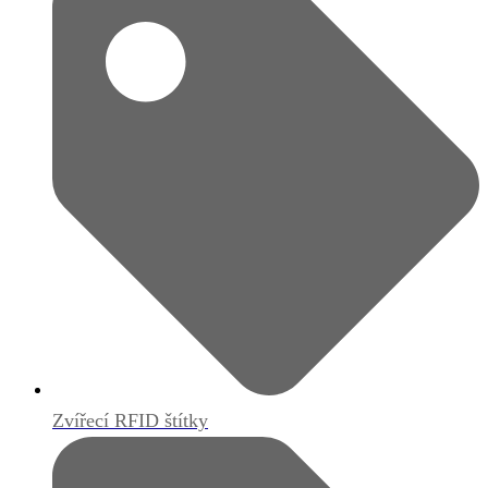
Zvířecí RFID štítky