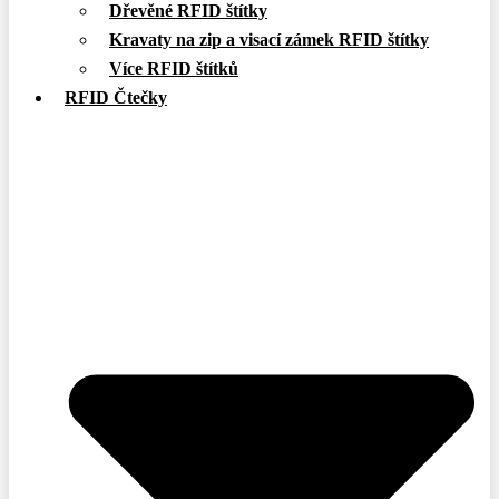
Dřevěné RFID štítky
Kravaty na zip a visací zámek RFID štítky
Více RFID štítků
RFID Čtečky