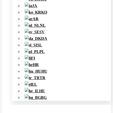
JA
KO
AR
NL
SV
DA
SL
PL
FI
HR
HU
TR
EL
HE
BG