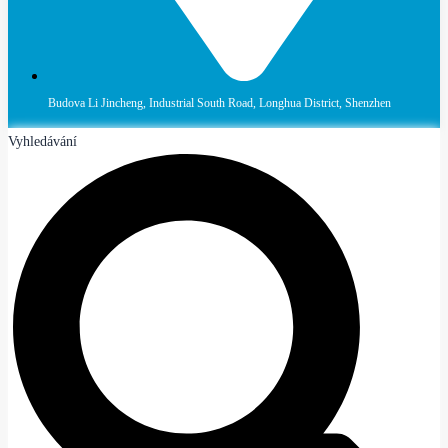
Budova Li Jincheng, Industrial South Road, Longhua District, Shenzhen
Vyhledávání