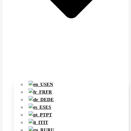
EN
FR
DE
ES
PT
IT
RU