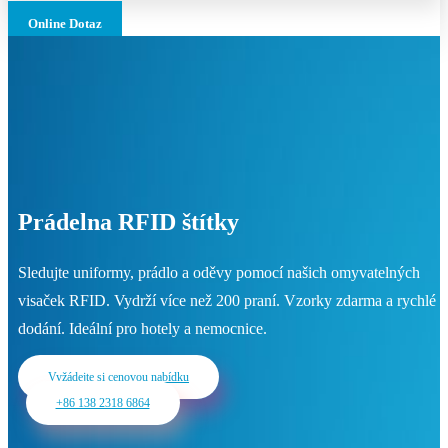
Online Dotaz
Prádelna RFID štítky
Sledujte uniformy, prádlo a oděvy pomocí našich omyvatelných
visaček RFID. Vydrží více než 200 praní. Vzorky zdarma a rychlé
dodání. Ideální pro hotely a nemocnice.
Vyžádejte si cenovou nabídku
+86 138 2318 6864