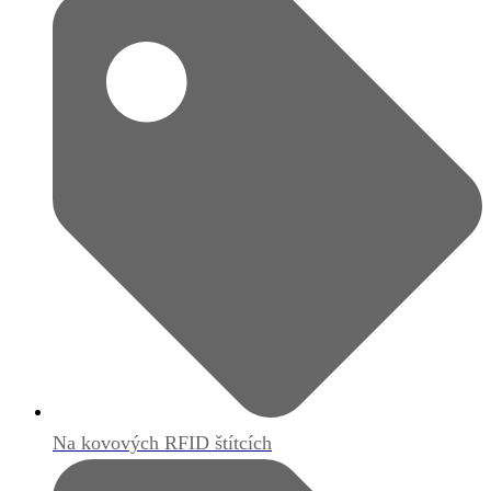
Na kovových RFID štítcích