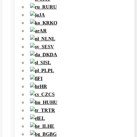
RU
JA
KO
AR
NL
SV
DA
SL
PL
FI
HR
CS
HU
TR
EL
HE
BG