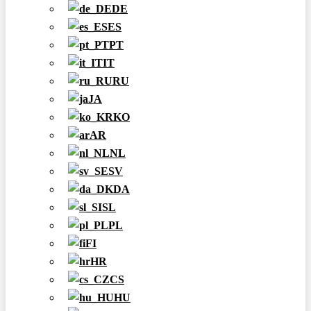
DE
ES
PT
IT
RU
JA
KO
AR
NL
SV
DA
SL
PL
FI
HR
CS
HU