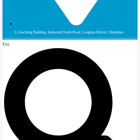
Li Jincheng Building, Industrial South Road, Longhua District, Shenzhen
Etsi