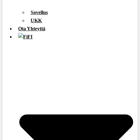
Sovellus
UKK
Ota Yhteyttä
FI