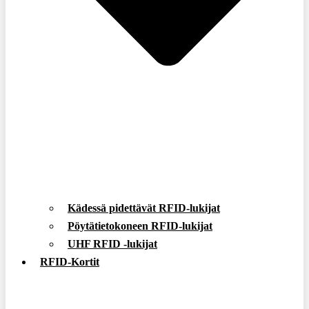
Kädessä pidettävät RFID-lukijat
Pöytätietokoneen RFID-lukijat
UHF RFID -lukijat
RFID-Kortit