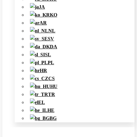
JA
KO
AR
NL
SV
DA
SL
PL
HR
CS
HU
TR
EL
HE
BG