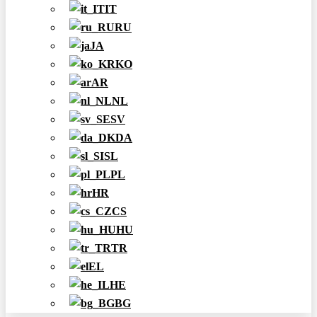
IT
RU
JA
KO
AR
NL
SV
DA
SL
PL
HR
CS
HU
TR
EL
HE
BG