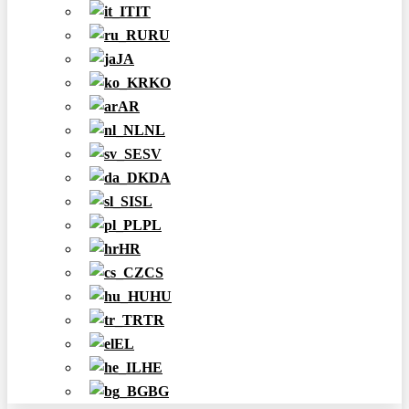
IT
RU
JA
KO
AR
NL
SV
DA
SL
PL
HR
CS
HU
TR
EL
HE
BG