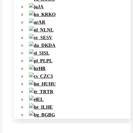
JA
KO
AR
NL
SV
DA
SL
PL
HR
CS
HU
TR
EL
HE
BG