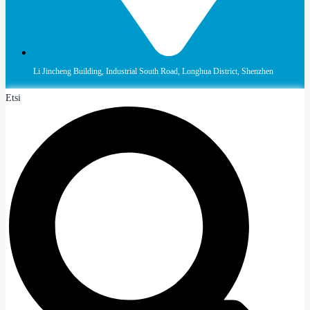
Li Jincheng Building, Industrial South Road, Longhua District, Shenzhen
Etsi