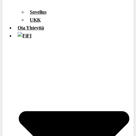
Sovellus
UKK
Ota Yhteyttä
FI