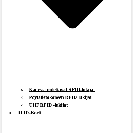
Kädessä pidettävät RFID-lukijat
Pöytätietokoneen RFID-lukijat
UHF RFID -lukijat
RFID-Kortit