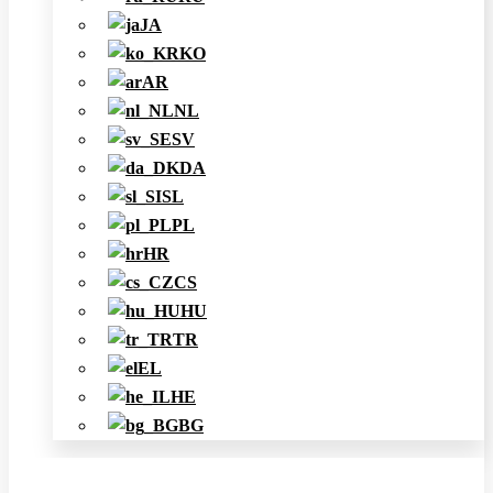
JA
KO
AR
NL
SV
DA
SL
PL
HR
CS
HU
TR
EL
HE
BG