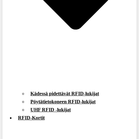
Kädessä pidettävät RFID-lukijat
Pöytätietokoneen RFID-lukijat
UHF RFID -lukijat
RFID-Kortit