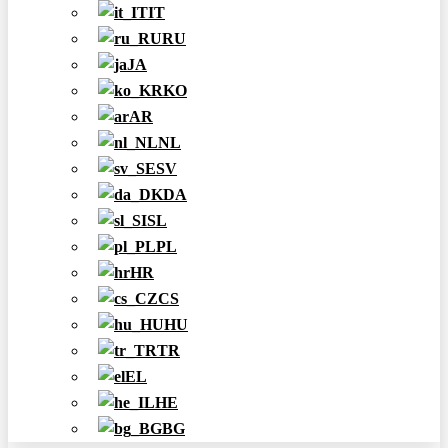
IT
RU
JA
KO
AR
NL
SV
DA
SL
PL
HR
CS
HU
TR
EL
HE
BG