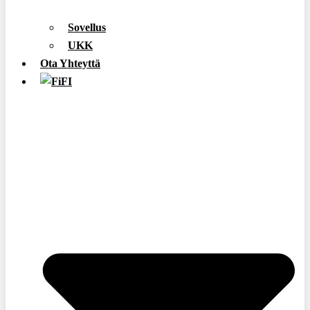
Sovellus
UKK
Ota Yhteyttä
FI