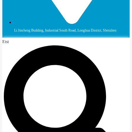
Li Jincheng Building, Industrial South Road, Longhua District, Shenzhen
Etsi