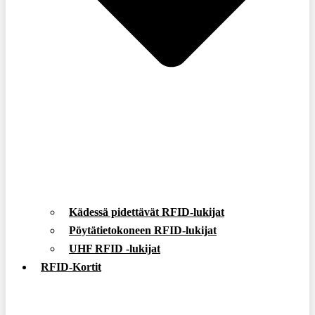
Kädessä pidettävät RFID-lukijat
Pöytätietokoneen RFID-lukijat
UHF RFID -lukijat
RFID-Kortit