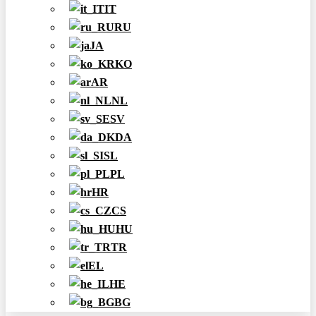
IT
RU
JA
KO
AR
NL
SV
DA
SL
PL
HR
CS
HU
TR
EL
HE
BG