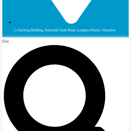
Li Jincheng Building, Industrial South Road, Longhua District, Shenzhen
Etsi