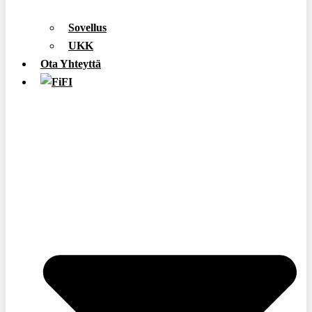
Sovellus
UKK
Ota Yhteyttä
FI