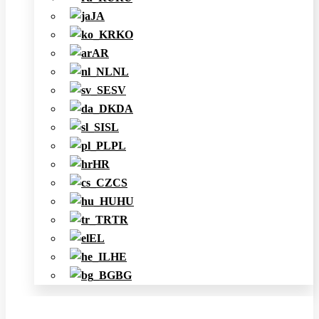
JA
KO
AR
NL
SV
DA
SL
PL
HR
CS
HU
TR
EL
HE
BG