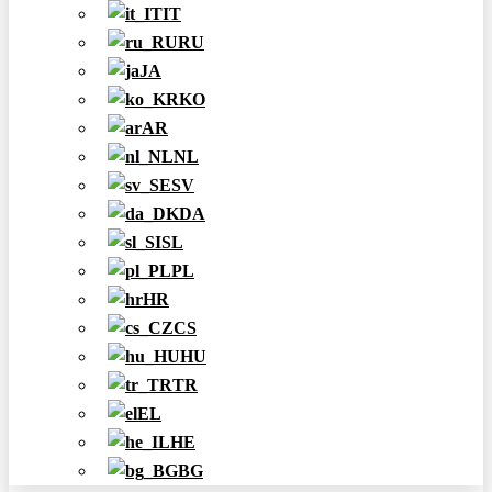
IT
RU
JA
KO
AR
NL
SV
DA
SL
PL
HR
CS
HU
TR
EL
HE
BG