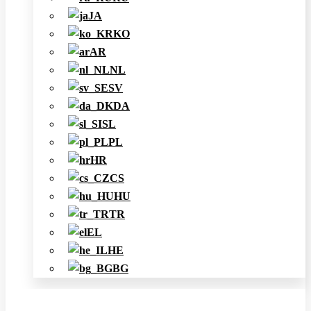
JA
KO
AR
NL
SV
DA
SL
PL
HR
CS
HU
TR
EL
HE
BG