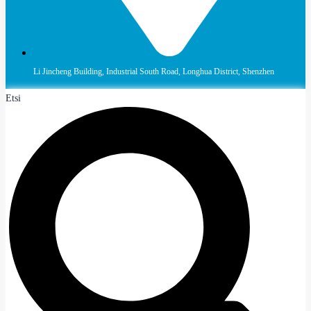
Li Jincheng Building, Industrial South Road, Longhua District, Shenzhen
Etsi