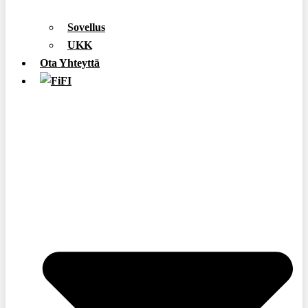
Sovellus
UKK
Ota Yhteyttä
FI