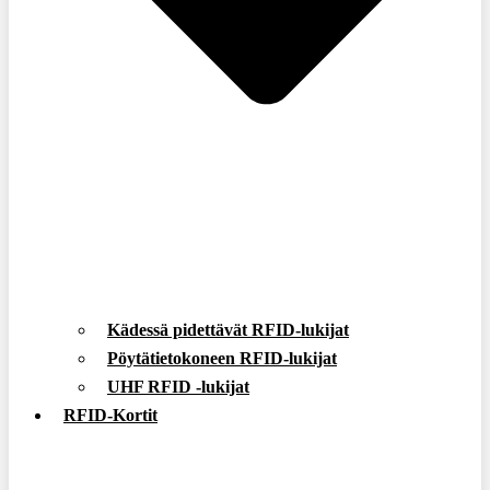
Kädessä pidettävät RFID-lukijat
Pöytätietokoneen RFID-lukijat
UHF RFID -lukijat
RFID-Kortit