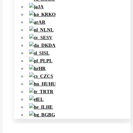
JA
KO
AR
NL
SV
DA
SL
PL
HR
CS
HU
TR
EL
HE
BG