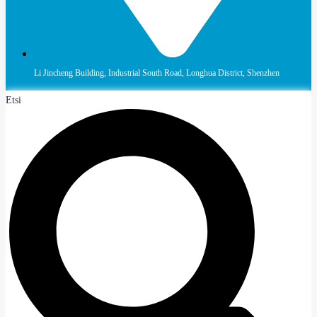
Li Jincheng Building, Industrial South Road, Longhua District, Shenzhen
Etsi