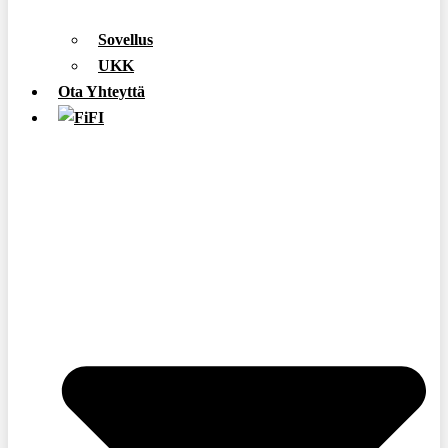
Sovellus
UKK
Ota Yhteyttä
FI