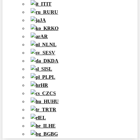
IT
RU
JA
KO
AR
NL
SV
DA
SL
PL
HR
CS
HU
TR
EL
HE
BG