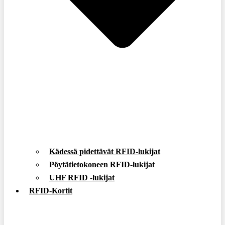
Kädessä pidettävät RFID-lukijat
Pöytätietokoneen RFID-lukijat
UHF RFID -lukijat
RFID-Kortit