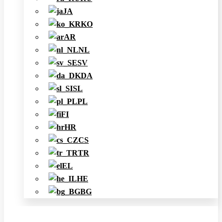
JA
KO
AR
NL
SV
DA
SL
PL
FI
HR
CS
TR
EL
HE
BG