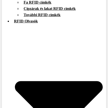
Fa RFID címkék
Cipzárak és lakat RFID címkék
További RFID címkék
RFID Olvasók