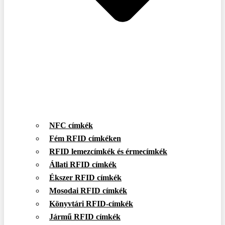
NFC címkék
Fém RFID címkéken
RFID lemezcímkék és érmecímkék
Állati RFID címkék
Ékszer RFID címkék
Mosodai RFID címkék
Könyvtári RFID-címkék
Jármű RFID címkék