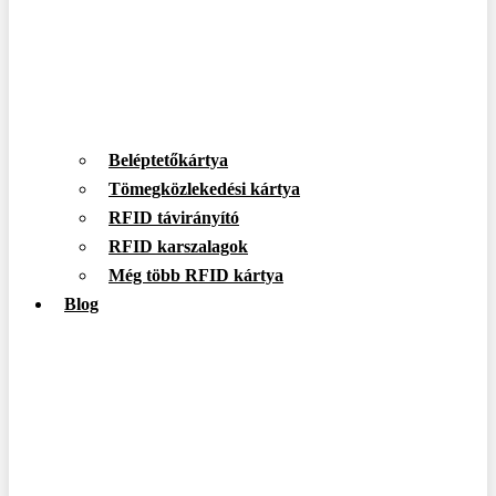
Beléptetőkártya
Tömegközlekedési kártya
RFID távirányító
RFID karszalagok
Még több RFID kártya
Blog