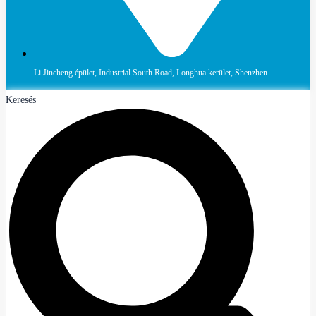
Li Jincheng épület, Industrial South Road, Longhua kerület, Shenzhen
Keresés