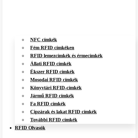
NFC címkék
Fém RFID címkéken
RFID lemezcímkék és érmecímkék
Állati RFID címkék
Ékszer RFID címkék
Mosodai RFID címkék
Könyvtári RFID-címkék
Jármű RFID címkék
Fa RFID címkék
Cipzárak és lakat RFID címkék
További RFID címkék
RFID Olvasók