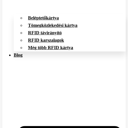
Beléptetőkártya
Tömegközlekedési kártya
RFID távirányító
RFID karszalagok
Még több RFID kártya
Blog