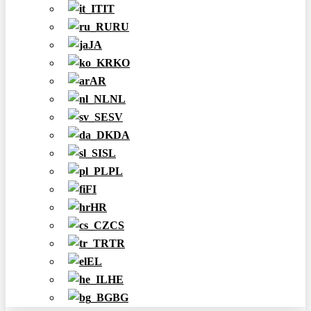
IT
RU
JA
KO
AR
NL
SV
DA
SL
PL
FI
HR
CS
TR
EL
HE
BG