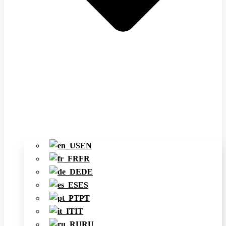
EN
FR
DE
ES
PT
IT
RU