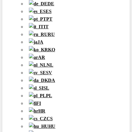
DE
ES
PT
IT
RU
JA
KO
AR
NL
SV
DA
SL
PL
FI
HR
CS
HU