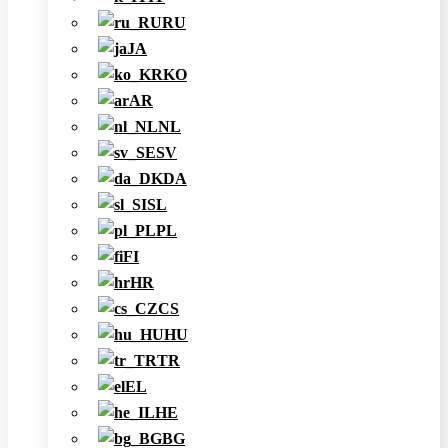
RU
JA
KO
AR
NL
SV
DA
SL
PL
FI
HR
CS
HU
TR
EL
HE
BG