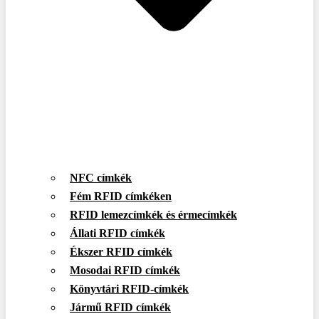
NFC címkék
Fém RFID címkéken
RFID lemezcímkék és érmecímkék
Állati RFID címkék
Ékszer RFID címkék
Mosodai RFID címkék
Könyvtári RFID-címkék
Jármű RFID címkék