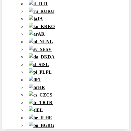
IT
RU
JA
KO
AR
NL
SV
DA
SL
PL
FI
HR
CS
TR
EL
HE
BG