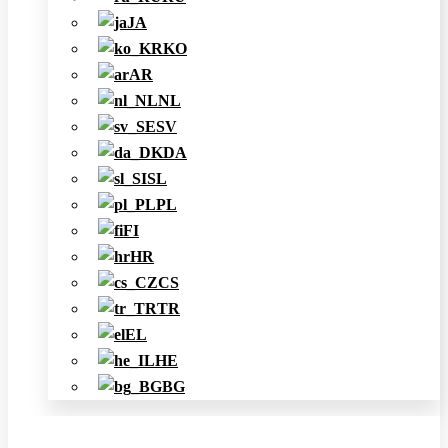
JA
KO
AR
NL
SV
DA
SL
PL
FI
HR
CS
TR
EL
HE
BG