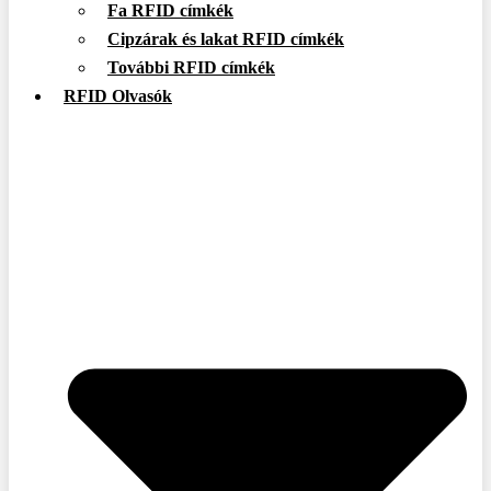
Fa RFID címkék
Cipzárak és lakat RFID címkék
További RFID címkék
RFID Olvasók