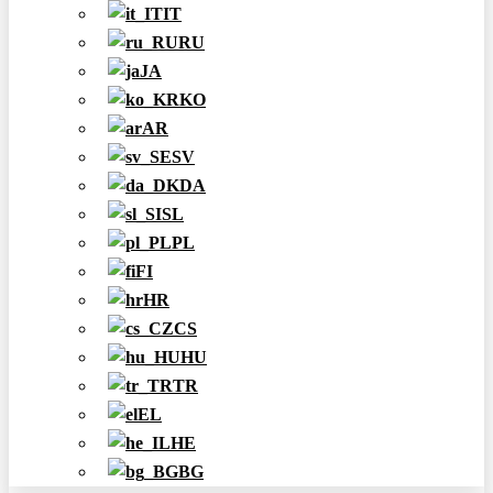
IT
RU
JA
KO
AR
SV
DA
SL
PL
FI
HR
CS
HU
TR
EL
HE
BG