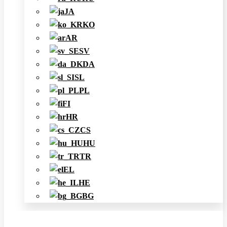
JA
KO
AR
SV
DA
SL
PL
FI
HR
CS
HU
TR
EL
HE
BG