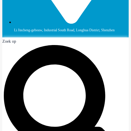
Li Jincheng-gebouw, Industrial South Road, Longhua District, Shenzhen
Zoek op