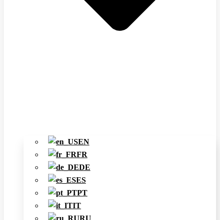
EN
FR
DE
ES
PT
IT
RU