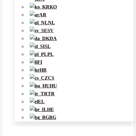
KO
AR
NL
SV
DA
SL
PL
FI
HR
CS
HU
TR
EL
HE
BG