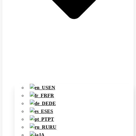
EN
FR
DE
ES
PT
RU
JA