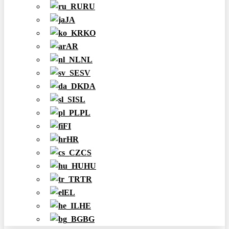
RU
JA
KO
AR
NL
SV
DA
SL
PL
FI
HR
CS
HU
TR
EL
HE
BG