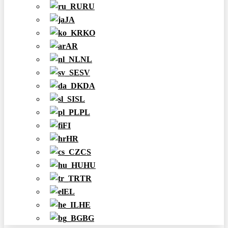
RU
JA
KO
AR
NL
SV
DA
SL
PL
FI
HR
CS
HU
TR
EL
HE
BG