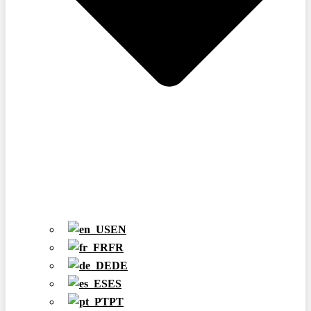
EN
FR
DE
ES
PT