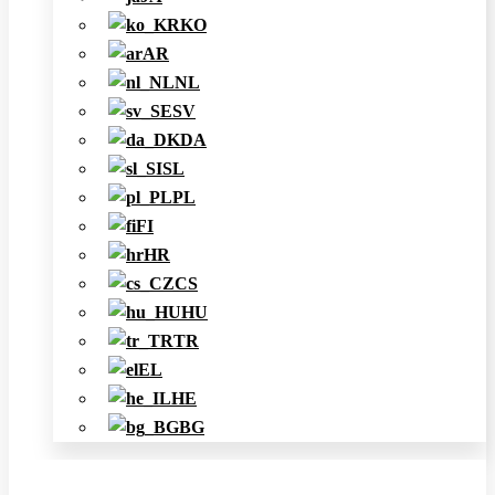
KO
AR
NL
SV
DA
SL
PL
FI
HR
CS
HU
TR
EL
HE
BG