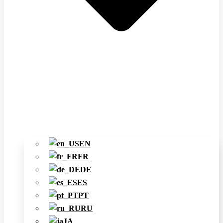
EN
FR
DE
ES
PT
RU
JA