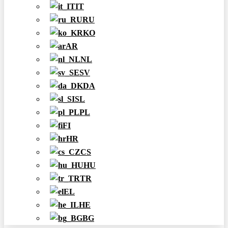
IT
RU
KO
AR
NL
SV
DA
SL
PL
FI
HR
CS
HU
TR
EL
HE
BG