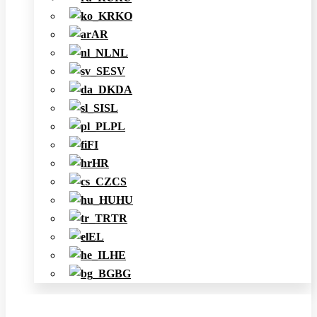
KO
AR
NL
SV
DA
SL
PL
FI
HR
CS
HU
TR
EL
HE
BG