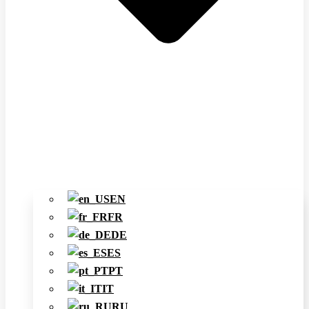
EN
FR
DE
ES
PT
IT
RU