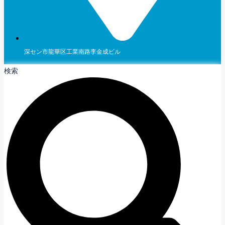
深セン市龍華区工業南路李金成ビル
検索