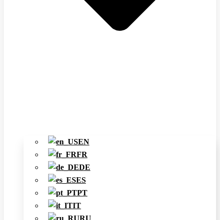
EN
FR
DE
ES
PT
IT
RU