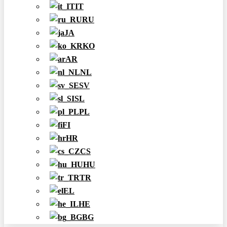
IT
RU
JA
KO
AR
NL
SV
SL
PL
FI
HR
CS
HU
TR
EL
HE
BG