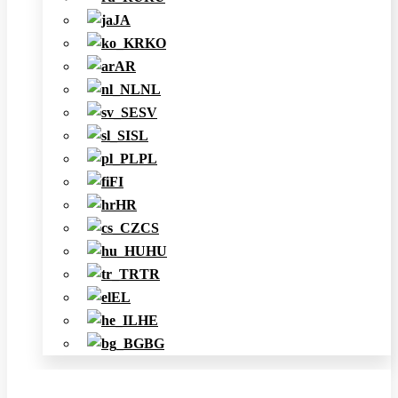
JA
KO
AR
NL
SV
SL
PL
FI
HR
CS
HU
TR
EL
HE
BG