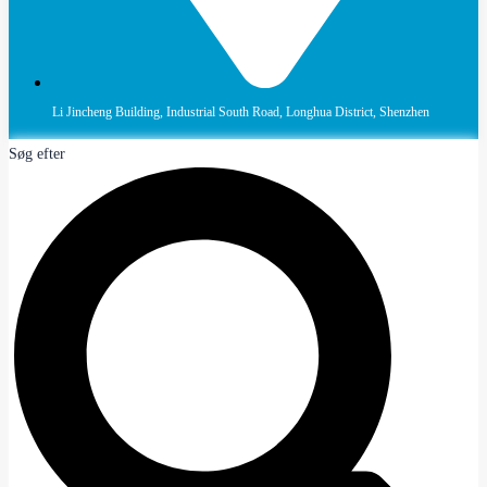
Li Jincheng Building, Industrial South Road, Longhua District, Shenzhen
Søg efter