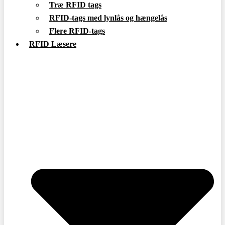
Træ RFID tags
RFID-tags med lynlås og hængelås
Flere RFID-tags
RFID Læsere