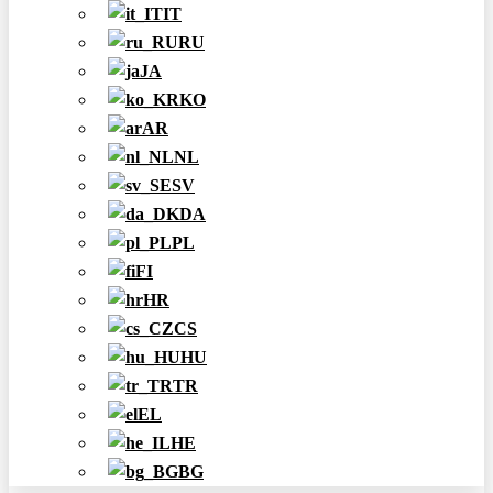
IT
RU
JA
KO
AR
NL
SV
DA
PL
FI
HR
CS
HU
TR
EL
HE
BG