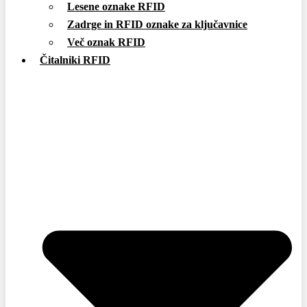
Lesene oznake RFID
Zadrge in RFID oznake za ključavnice
Več oznak RFID
Čitalniki RFID