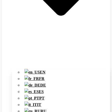
EN
FR
DE
ES
PT
IT
RU