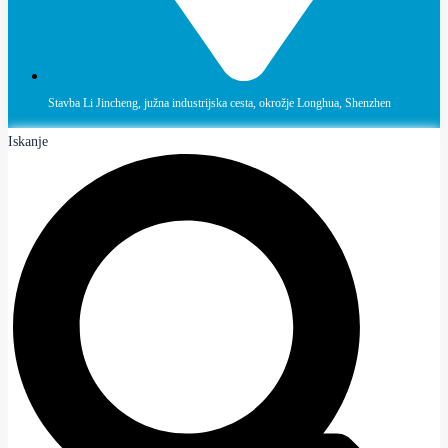
Stavba Li Jincheng, južna industrijska cesta, okrožje Longhua, Shenzhen
Iskanje