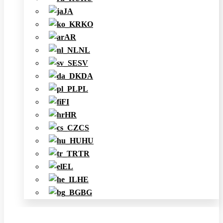
JA
KO
AR
NL
SV
DA
PL
FI
HR
CS
HU
TR
EL
HE
BG