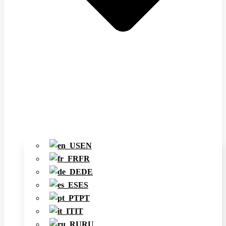
EN
FR
DE
ES
PT
IT
RU