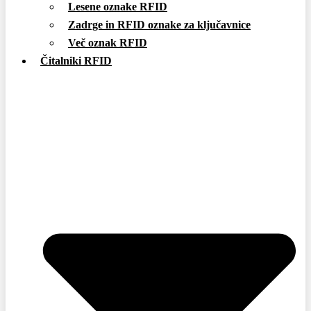
Lesene oznake RFID
Zadrge in RFID oznake za ključavnice
Več oznak RFID
Čitalniki RFID