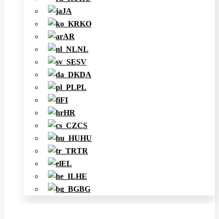
JA
KO
AR
NL
SV
DA
PL
FI
HR
CS
HU
TR
EL
HE
BG