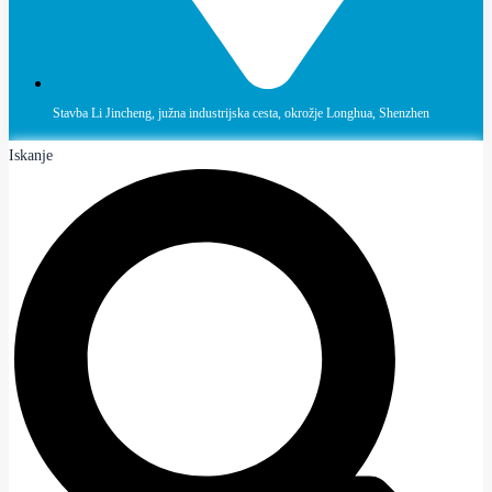
Stavba Li Jincheng, južna industrijska cesta, okrožje Longhua, Shenzhen
Iskanje