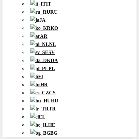
IT
RU
JA
KO
AR
NL
SV
DA
PL
FI
HR
CS
HU
TR
EL
HE
BG