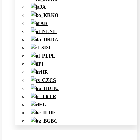
JA
KO
AR
NL
DA
SL
PL
FI
HR
CS
HU
TR
EL
HE
BG