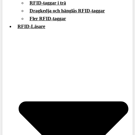
RFID-taggar i trä
Dragkedja och hänglås RFID-taggar
Fler RFID-taggar
RFID-Läsare