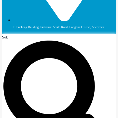
Li Jincheng Building, Industrial South Road, Longhua District, Shenzhen
Sök