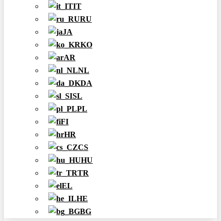
IT
RU
JA
KO
AR
NL
DA
SL
PL
FI
HR
CS
HU
TR
EL
HE
BG