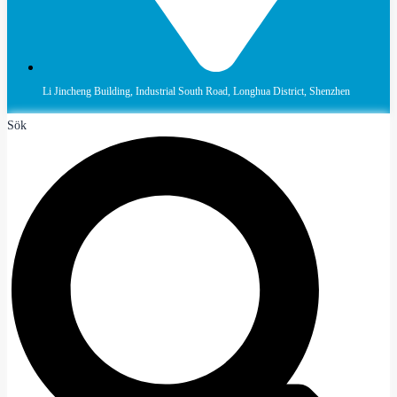
Li Jincheng Building, Industrial South Road, Longhua District, Shenzhen
Sök