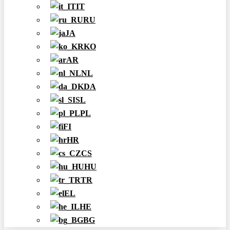
IT
RU
JA
KO
AR
NL
DA
SL
PL
FI
HR
CS
HU
TR
EL
HE
BG