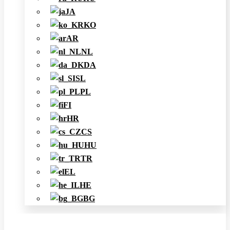
JA
KO
AR
NL
DA
SL
PL
FI
HR
CS
HU
TR
EL
HE
BG