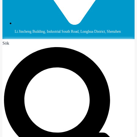
Li Jincheng Building, Industrial South Road, Longhua District, Shenzhen
Sök