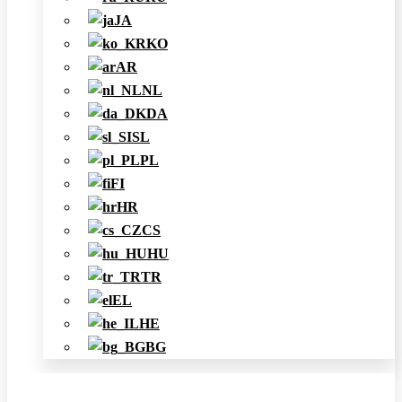
JA
KO
AR
NL
DA
SL
PL
FI
HR
CS
HU
TR
EL
HE
BG