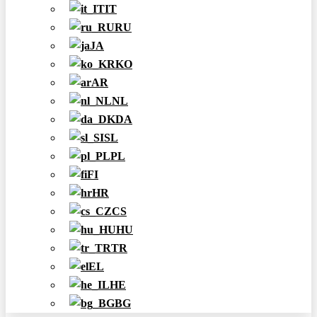
IT
RU
JA
KO
AR
NL
DA
SL
PL
FI
HR
CS
HU
TR
EL
HE
BG