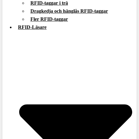
RFID-taggar i trä
Dragkedja och hänglås RFID-taggar
Fler RFID-taggar
RFID-Läsare