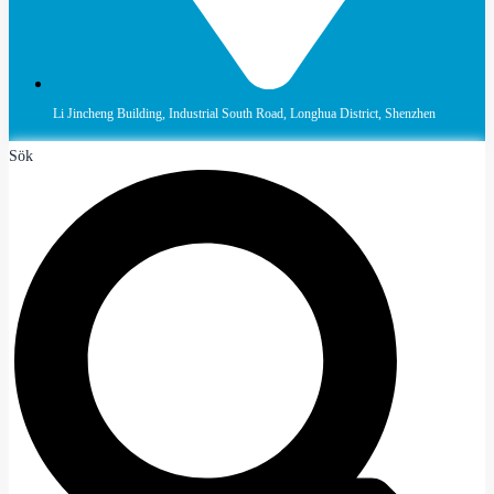
Li Jincheng Building, Industrial South Road, Longhua District, Shenzhen
Sök