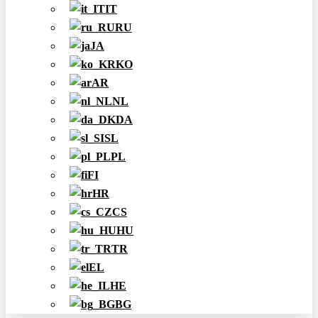
IT
RU
JA
KO
AR
NL
DA
SL
PL
FI
HR
CS
HU
TR
EL
HE
BG