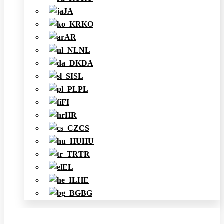
JA
KO
AR
NL
DA
SL
PL
FI
HR
CS
HU
TR
EL
HE
BG