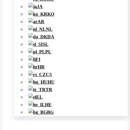
JA
KO
AR
NL
DA
SL
PL
FI
HR
CS
HU
TR
EL
HE
BG