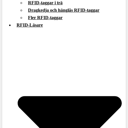
RFID-taggar i trä
Dragkedja och hänglås RFID-taggar
Fler RFID-taggar
RFID-Läsare