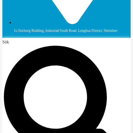
Li Jincheng Building, Industrial South Road, Longhua District, Shenzhen
Sök