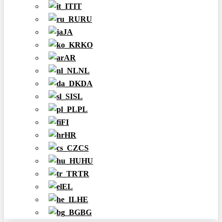
IT
RU
JA
KO
AR
NL
DA
SL
PL
FI
HR
CS
HU
TR
EL
HE
BG