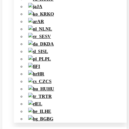
JA
KO
AR
NL
SV
DA
SL
PL
FI
HR
CS
HU
TR
EL
HE
BG