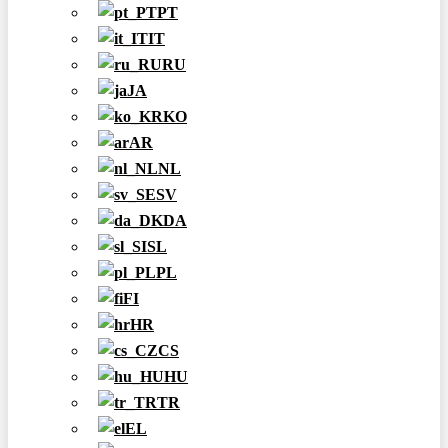
PT
IT
RU
JA
KO
AR
NL
SV
DA
SL
PL
FI
HR
CS
HU
TR
EL