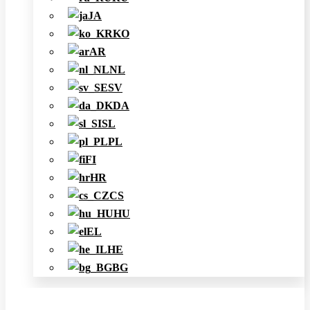
JA
KO
AR
NL
SV
DA
SL
PL
FI
HR
CS
HU
EL
HE
BG