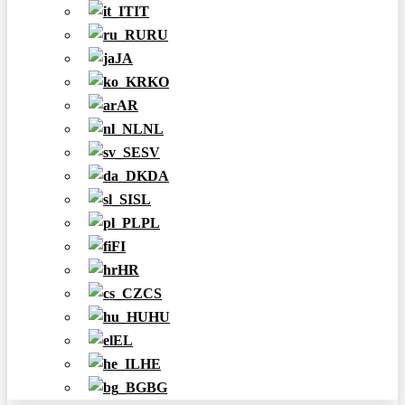
IT
RU
JA
KO
AR
NL
SV
DA
SL
PL
FI
HR
CS
HU
EL
HE
BG