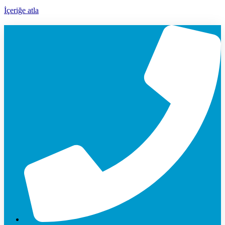
İçeriğe atla