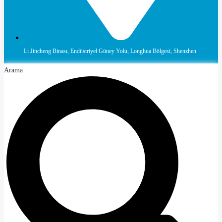
Li Jincheng Binası, Endüstriyel Güney Yolu, Longhua Bölgesi, Shenzhen
Arama