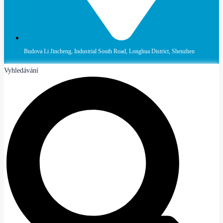
Budova Li Jincheng, Industrial South Road, Longhua District, Shenzhen
Vyhledávání