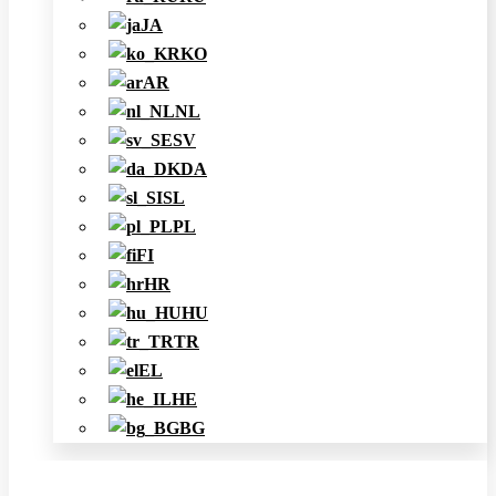
JA
KO
AR
NL
SV
DA
SL
PL
FI
HR
HU
TR
EL
HE
BG