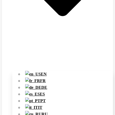
EN
FR
DE
ES
PT
IT
RU