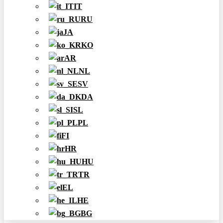
IT
RU
JA
KO
AR
NL
SV
DA
SL
PL
FI
HR
HU
TR
EL
HE
BG