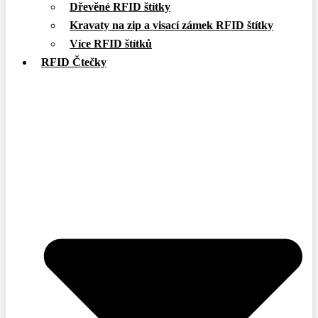
Dřevěné RFID štítky
Kravaty na zip a visací zámek RFID štítky
Více RFID štítků
RFID Čtečky