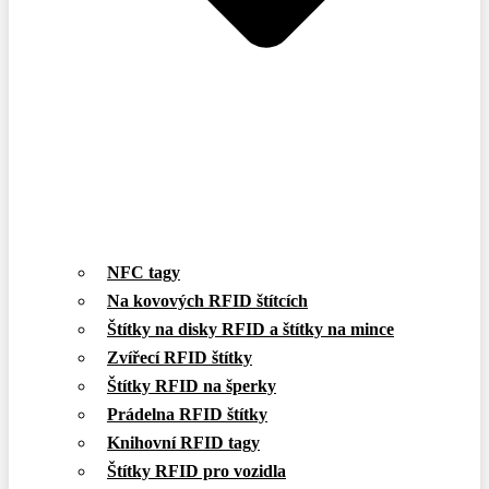
NFC tagy
Na kovových RFID štítcích
Štítky na disky RFID a štítky na mince
Zvířecí RFID štítky
Štítky RFID na šperky
Prádelna RFID štítky
Knihovní RFID tagy
Štítky RFID pro vozidla