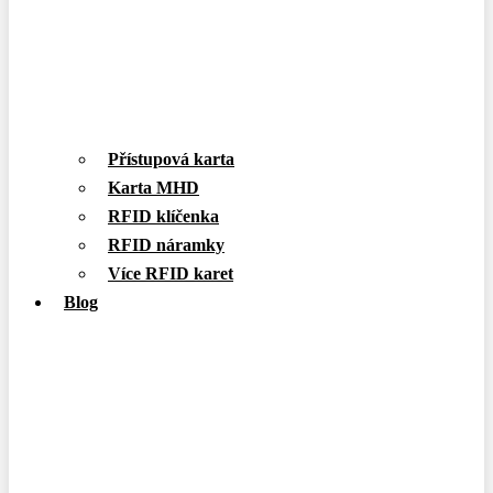
Přístupová karta
Karta MHD
RFID klíčenka
RFID náramky
Více RFID karet
Blog