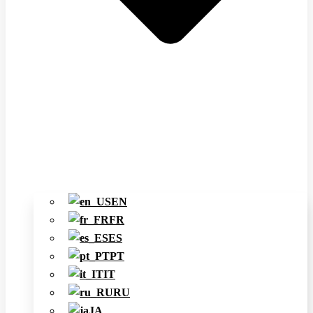
EN
FR
ES
PT
IT
RU
JA