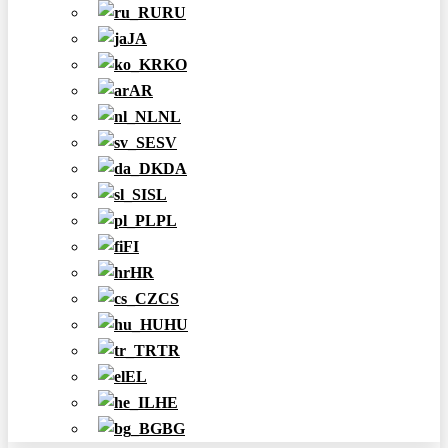
RU
JA
KO
AR
NL
SV
DA
SL
PL
FI
HR
CS
HU
TR
EL
HE
BG