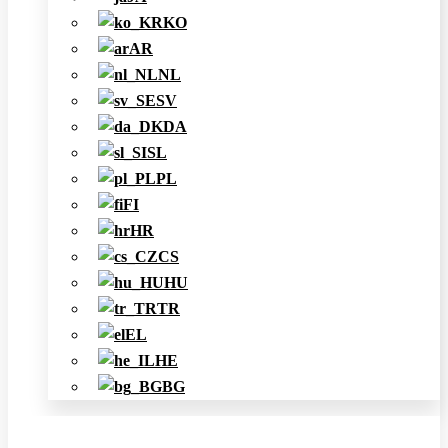
KO
AR
NL
SV
DA
SL
PL
FI
HR
CS
HU
TR
EL
HE
BG