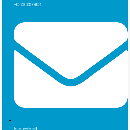
+86 138 2318 6864
[email protected]