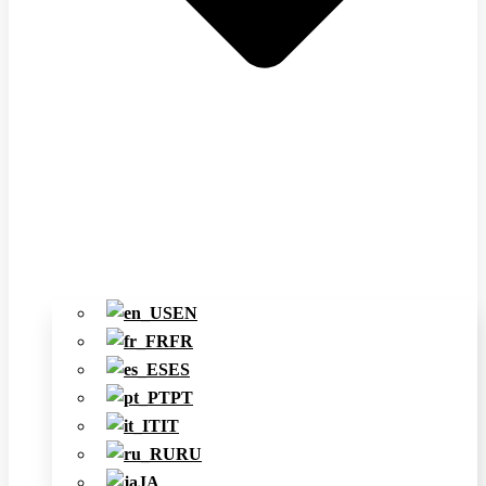
EN
FR
ES
PT
IT
RU
JA