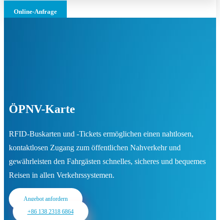
Online-Anfrage
ÖPNV-Karte
RFID-Buskarten und -Tickets ermöglichen einen nahtlosen,
kontaktlosen Zugang zum öffentlichen Nahverkehr und
gewährleisten den Fahrgästen schnelles, sicheres und bequemes
Reisen in allen Verkehrssystemen.
Angebot anfordern
+86 138 2318 6864