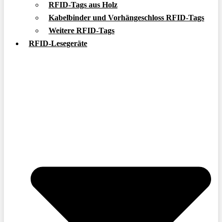
RFID-Tags aus Holz
Kabelbinder und Vorhängeschloss RFID-Tags
Weitere RFID-Tags
RFID-Lesegeräte