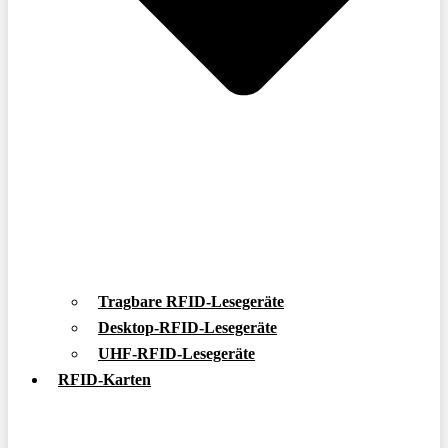
Tragbare RFID-Lesegeräte
Desktop-RFID-Lesegeräte
UHF-RFID-Lesegeräte
RFID-Karten