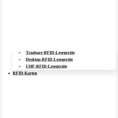
Tragbare RFID-Lesegeräte
Desktop-RFID-Lesegeräte
UHF-RFID-Lesegeräte
RFID-Karten