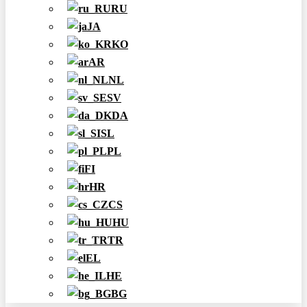
RU
JA
KO
AR
NL
SV
DA
SL
PL
FI
HR
CS
HU
TR
EL
HE
BG