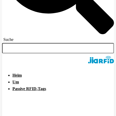
Suche
Heim
Um
Passive RFID-Tags