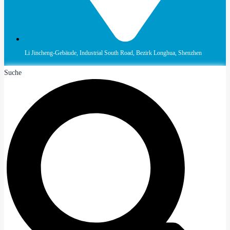
Li Jincheng-Gebäude, Industrial South Road, Bezirk Longhua, Shenzhen
Suche