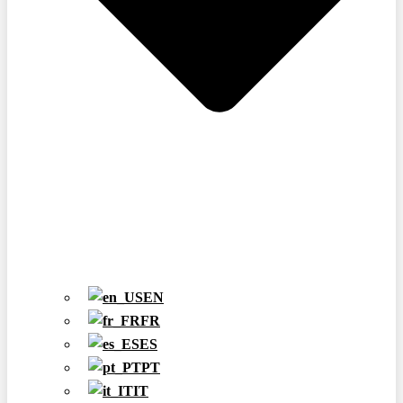
EN
FR
ES
PT
IT