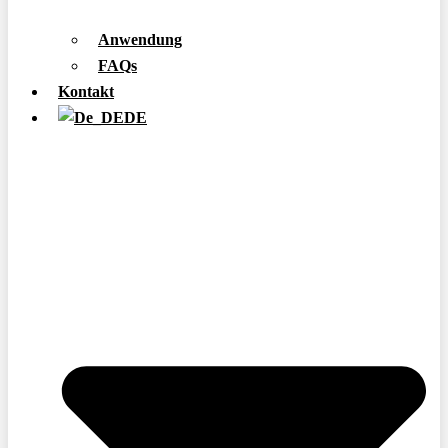
Anwendung
FAQs
Kontakt
DE