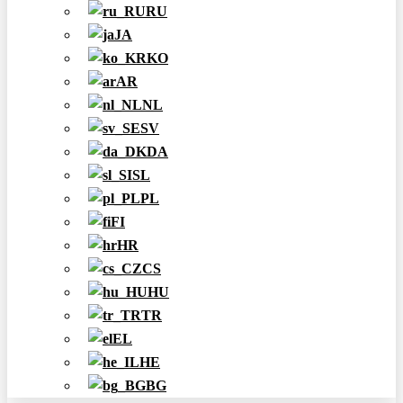
RU
JA
KO
AR
NL
SV
DA
SL
PL
FI
HR
CS
HU
TR
EL
HE
BG