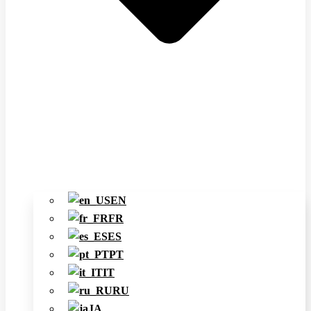
EN
FR
ES
PT
IT
RU
JA