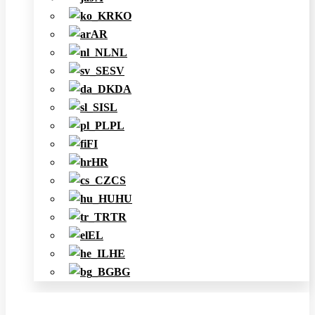
KO
AR
NL
SV
DA
SL
PL
FI
HR
CS
HU
TR
EL
HE
BG