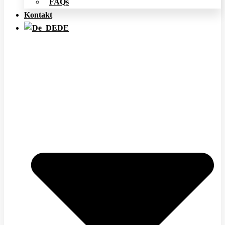
FAQs
Kontakt
DE