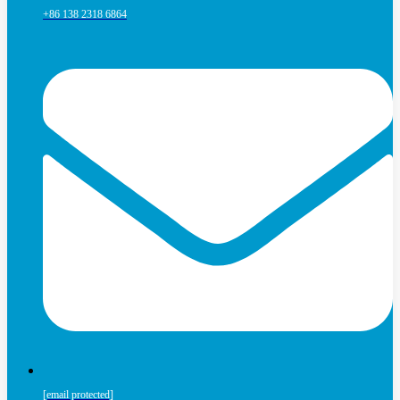
+86 138 2318 6864
[email protected]