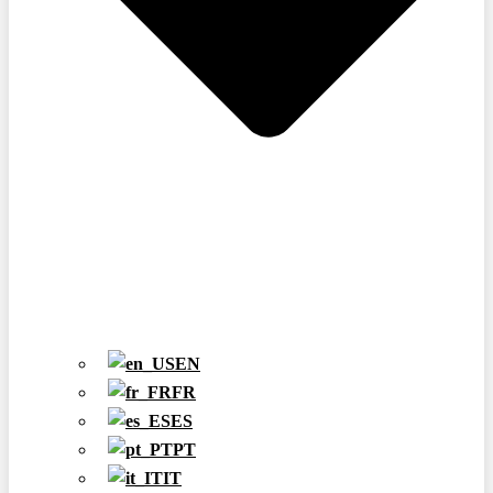
EN
FR
ES
PT
IT