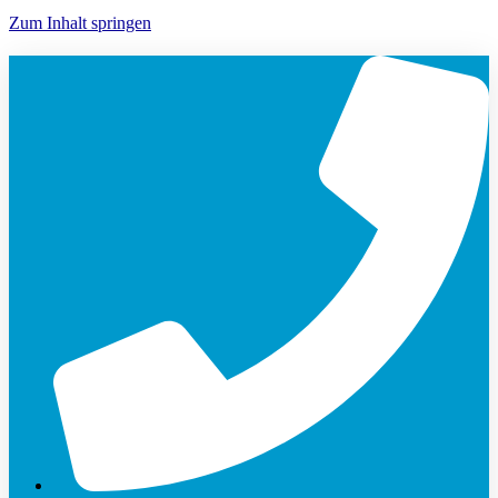
Zum Inhalt springen