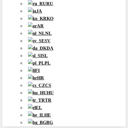
RU
JA
KO
AR
NL
SV
DA
SL
PL
FI
HR
CS
HU
TR
EL
HE
BG