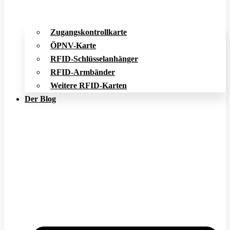
Zugangskontrollkarte
ÖPNV-Karte
RFID-Schlüsselanhänger
RFID-Armbänder
Weitere RFID-Karten
Der Blog