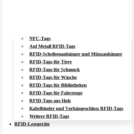
NFC-Tags
Auf Metall RFID-Tags
RFID-Scheibenanhänger und Münzanhänger
RFID-Tags für Tiere
RFID-Tags für Schmuck
RFID-Tags für Wäsche
RFID-Tags für Bibliotheken
RFID-Tags für Fahrzeuge
RFID-Tags aus Holz
Kabelbinder und Vorhängeschloss RFID-Tags
Weitere RFID-Tags
RFID-Lesegeräte