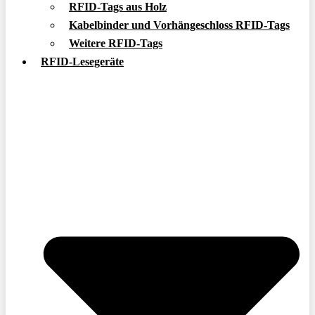
RFID-Tags aus Holz
Kabelbinder und Vorhängeschloss RFID-Tags
Weitere RFID-Tags
RFID-Lesegeräte