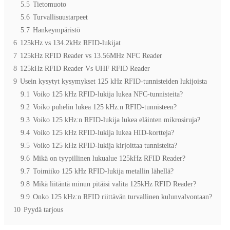
5.5
Tietomuoto
5.6
Turvallisuustarpeet
5.7
Hankeympäristö
6
125kHz vs 134.2kHz RFID-lukijat
7
125kHz RFID Reader vs 13.56MHz NFC Reader
8
125kHz RFID Reader Vs UHF RFID Reader
9
Usein kysytyt kysymykset 125 kHz RFID-tunnisteiden lukijoista
9.1
Voiko 125 kHz RFID-lukija lukea NFC-tunnisteita?
9.2
Voiko puhelin lukea 125 kHz:n RFID-tunnisteen?
9.3
Voiko 125 kHz:n RFID-lukija lukea eläinten mikrosiruja?
9.4
Voiko 125 kHz RFID-lukija lukea HID-kortteja?
9.5
Voiko 125 kHz RFID-lukija kirjoittaa tunnisteita?
9.6
Mikä on tyypillinen lukualue 125kHz RFID Reader?
9.7
Toimiiko 125 kHz RFID-lukija metallin lähellä?
9.8
Mikä liitäntä minun pitäisi valita 125kHz RFID Reader?
9.9
Onko 125 kHz:n RFID riittävän turvallinen kulunvalvontaan?
10
Pyydä tarjous