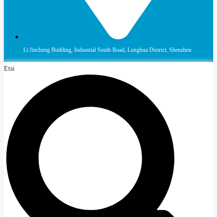
Li Jincheng Building, Industrial South Road, Longhua District, Shenzhen
Etsi