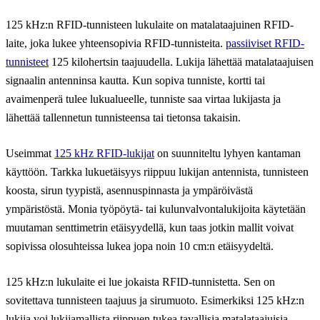
125 kHz:n RFID-tunnisteen lukulaite on matalataajuinen RFID-
laite, joka lukee yhteensopivia RFID-tunnisteita.
passiiviset RFID-
tunnisteet
125 kilohertsin taajuudella. Lukija lähettää matalataajuisen
signaalin antenninsa kautta. Kun sopiva tunniste, kortti tai
avaimenperä tulee lukualueelle, tunniste saa virtaa lukijasta ja
lähettää tallennetun tunnisteensa tai tietonsa takaisin.
Useimmat
125 kHz RFID-lukijat
on suunniteltu lyhyen kantaman
käyttöön. Tarkka lukuetäisyys riippuu lukijan antennista, tunnisteen
koosta, sirun tyypistä, asennuspinnasta ja ympäröivästä
ympäristöstä. Monia työpöytä- tai kulunvalvontalukijoita käytetään
muutaman senttimetrin etäisyydellä, kun taas jotkin mallit voivat
sopivissa olosuhteissa lukea jopa noin 10 cm:n etäisyydeltä.
125 kHz:n lukulaite ei lue jokaista RFID-tunnistetta. Sen on
sovitettava tunnisteen taajuus ja sirumuoto. Esimerkiksi 125 kHz:n
lukija voi lukijamallista riippuen tukea tavallisia matalataajuisia