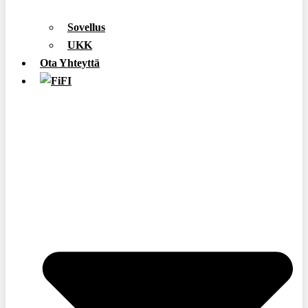
Sovellus
UKK
Ota Yhteyttä
FI