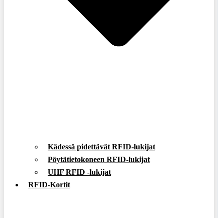
Kädessä pidettävät RFID-lukijat
Pöytätietokoneen RFID-lukijat
UHF RFID -lukijat
RFID-Kortit