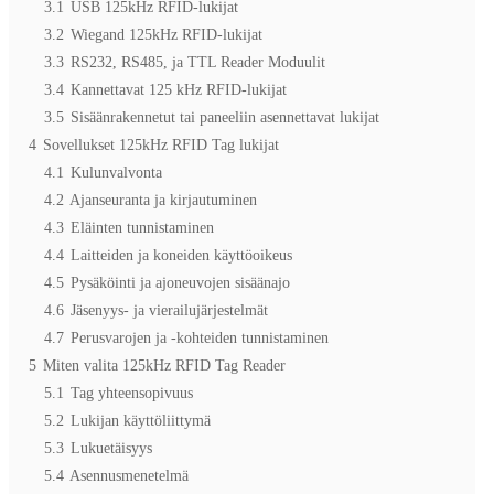
3.1
USB 125kHz RFID-lukijat
3.2
Wiegand 125kHz RFID-lukijat
3.3
RS232, RS485, ja TTL Reader Moduulit
3.4
Kannettavat 125 kHz RFID-lukijat
3.5
Sisäänrakennetut tai paneeliin asennettavat lukijat
4
Sovellukset 125kHz RFID Tag lukijat
4.1
Kulunvalvonta
4.2
Ajanseuranta ja kirjautuminen
4.3
Eläinten tunnistaminen
4.4
Laitteiden ja koneiden käyttöoikeus
4.5
Pysäköinti ja ajoneuvojen sisäänajo
4.6
Jäsenyys- ja vierailujärjestelmät
4.7
Perusvarojen ja -kohteiden tunnistaminen
5
Miten valita 125kHz RFID Tag Reader
5.1
Tag yhteensopivuus
5.2
Lukijan käyttöliittymä
5.3
Lukuetäisyys
5.4
Asennusmenetelmä