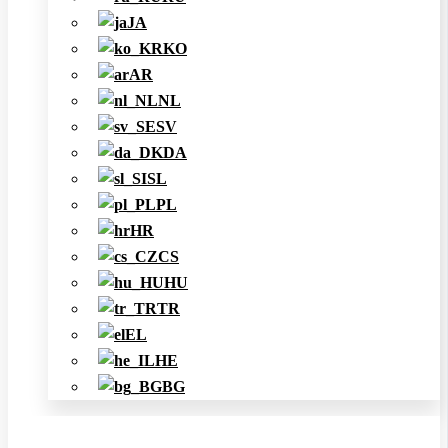
JA
KO
AR
NL
SV
DA
SL
PL
HR
CS
HU
TR
EL
HE
BG