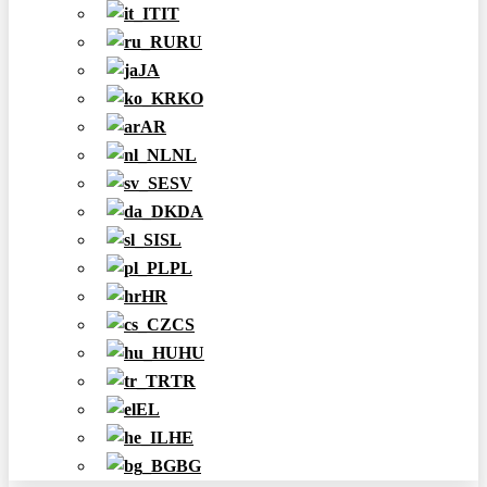
IT
RU
JA
KO
AR
NL
SV
DA
SL
PL
HR
CS
HU
TR
EL
HE
BG