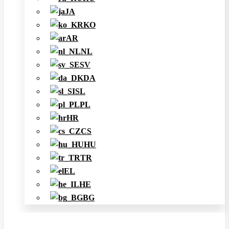
JA
KO
AR
NL
SV
DA
SL
PL
HR
CS
HU
TR
EL
HE
BG