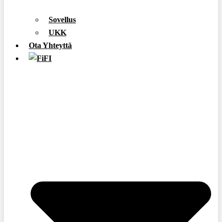
Sovellus
UKK
Ota Yhteyttä
FI