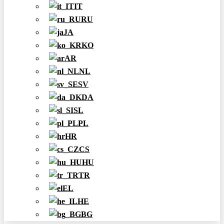
IT
RU
JA
KO
AR
NL
SV
DA
SL
PL
HR
CS
HU
TR
EL
HE
BG