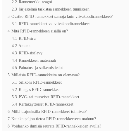
2.2
Rannemerkki reagoi
2.3
Järjestelmä tarkistaa rannekkeen tunnisteen
3
Ovatko RFID-rannekkeet samoja kuin viivakoodirannekkeet?
3.1
RFID-rannekkeet vs. viivakoodirannekkeet
4
Mitä RFID-rannekkeen sisällä on?
4.1
RFID-siru
4.2
Antenni
4.3
RFID-sisälevy
4.4
Rannekkeen materiaali
4.5
Painatus- ja sulkemistiedot
5
Millaisia RFID-rannekkeita on olemassa?
5.1
Silikoni RFID-rannekkeet
5.2
Kangas RFID-rannekkeet
5.3
PVC- tai muoviset RFID-rannekkeet
5.4
Kertakäyttöiset RFID-rannekkeet
6
Millä taajuuksilla RFID-rannekkeet toimivat?
7
Kuinka paljon tietoa RFID-rannekkeeseen mahtuu?
8
Voidaanko ihmisiä seurata RFID-rannekkeiden avulla?