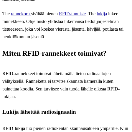
The
rannekoru
sisältää pienen
RFID-tunniste
. The
lukija
lukee
rannekkeen. Ohjelmisto yhdistää lukemansa tiedot järjestelmän
tietueeseen, joka voi koskea vierasta, jäsentä, kävijää, potilasta tai
henkilökunnan jäsentä.
Miten RFID-rannekkeet toimivat?
RFID-rannekkeet toimivat lähettämällä tietoa radioaaltojen
välityksellä. Ranneketta ei tarvitse skannata kameralla kuten
painettua koodia. Sen tarvitsee vain tuoda lähelle oikeaa RFID-
lukijaa.
Lukija lähettää radiosignaalin
RFID-lukija luo pienen radiokentän skannausalueen ympärille. Kun