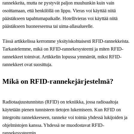
rannekkeita, mutta ne pystyvät paljon muuhunkin kuin vain
osoittamaan, että henkilöllä on lippu. Vieras voi käyttää niitä
päästäkseen tapahtumapaikalle. Hotellivieras voi käyttää niitä
päästäkseen huoneeseensa tai uima-allasalueelle.
Tässä artikkelissa kerromme yksityiskohtaisesti RFID-rannekkeista.
Tarkastelemme, mikä on RFID-rannekesysteemi ja miten RFID-
rannekkeet toimivat. Artikkelin lopussa ymmärrät, miksi RFID-
rannekkeet ovat suosittuja.
Mikä on RFID-rannekejärjestelmä?
Radiotaajuustunnistus (RFID) on tekniikka, jossa radioaaltoja
käytetään pienen tunnisteen tietojen lukemiseen. Kun RFID on
integroitu rannekkeeseen, ranneke voi toimia yhdessä lukijoiden ja
ohjelmistojen kanssa. Yhdessä ne muodostavat RFID-
rannekesysteemin.