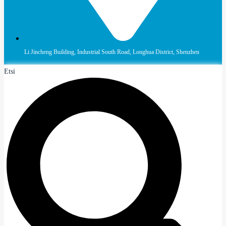
Li Jincheng Building, Industrial South Road, Longhua District, Shenzhen
Etsi