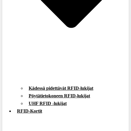
Kädessä pidettävät RFID-lukijat
Pöytätietokoneen RFID-lukijat
UHF RFID -lukijat
RFID-Kortit