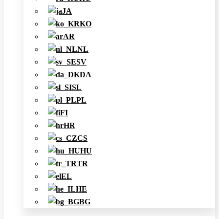
JA
KO
AR
NL
SV
DA
SL
PL
FI
HR
CS
HU
TR
EL
HE
BG