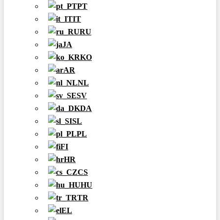
PT
IT
RU
JA
KO
AR
NL
SV
DA
SL
PL
FI
HR
CS
HU
TR
EL