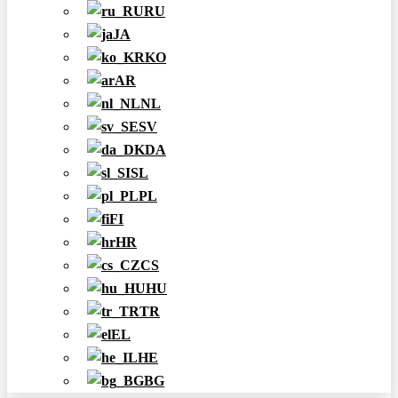
RU
JA
KO
AR
NL
SV
DA
SL
PL
FI
HR
CS
HU
TR
EL
HE
BG