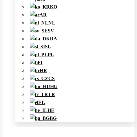
KO
AR
NL
SV
DA
SL
PL
FI
HR
CS
HU
TR
EL
HE
BG