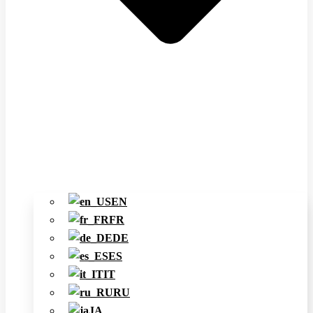
EN
FR
DE
ES
IT
RU
JA