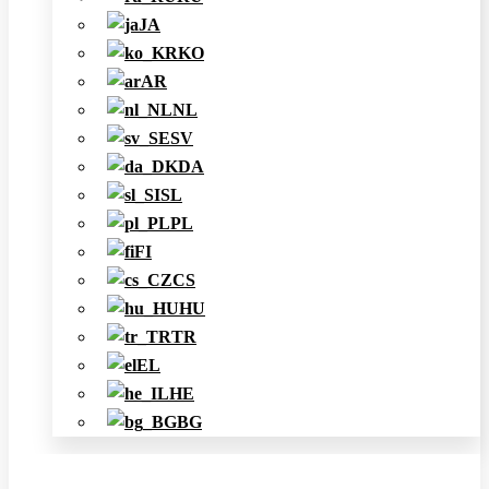
JA
KO
AR
NL
SV
DA
SL
PL
FI
CS
HU
TR
EL
HE
BG