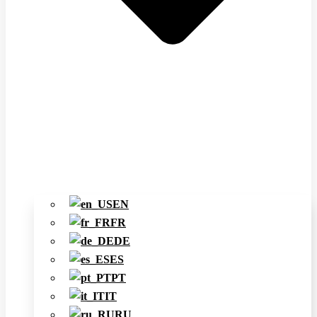
EN
FR
DE
ES
PT
IT
RU