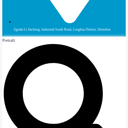
Zgrada Li Jincheng, Industrial South Road, Longhua District, Shenzhen
Pretraži