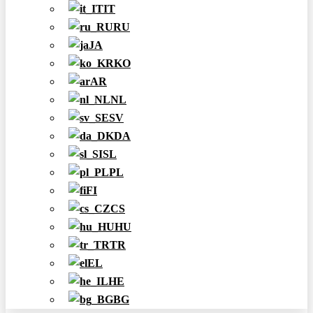
IT
RU
JA
KO
AR
NL
SV
DA
SL
PL
FI
CS
HU
TR
EL
HE
BG