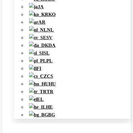
JA
KO
AR
NL
SV
DA
SL
PL
FI
CS
HU
TR
EL
HE
BG