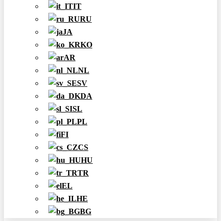
IT
RU
JA
KO
AR
NL
SV
DA
SL
PL
FI
CS
HU
TR
EL
HE
BG