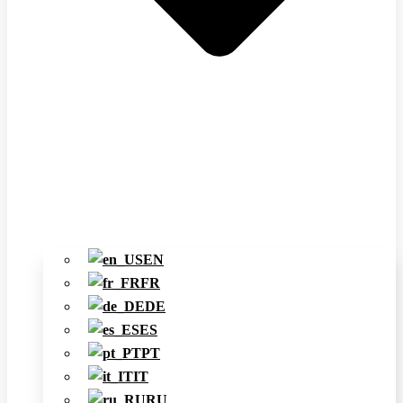
EN
FR
DE
ES
PT
IT
RU