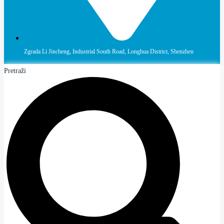
Zgrada Li Jincheng, Industrial South Road, Longhua District, Shenzhen
Pretraži