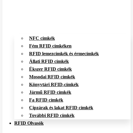
NFC címkék
Fém RFID címkéken
RFID lemezcímkék és érmecímkék
Állati RFID címkék
Ékszer RFID címkék
Mosodai RFID címkék
Könyvtári RFID-címkék
Jármű RFID címkék
Fa RFID címkék
Cipzárak és lakat RFID címkék
További RFID címkék
RFID Olvasók