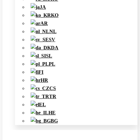
JA
KO
AR
NL
SV
DA
SL
PL
FI
HR
CS
TR
EL
HE
BG