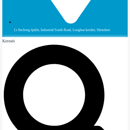
Li Jincheng épület, Industrial South Road, Longhua kerület, Shenzhen
Keresés