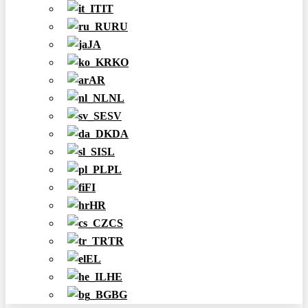
IT
RU
JA
KO
AR
NL
SV
DA
SL
PL
FI
HR
CS
TR
EL
HE
BG