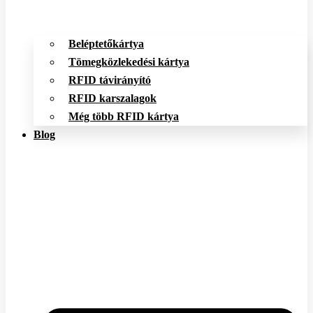
Beléptetőkártya
Tömegközlekedési kártya
RFID távirányító
RFID karszalagok
Még több RFID kártya
Blog