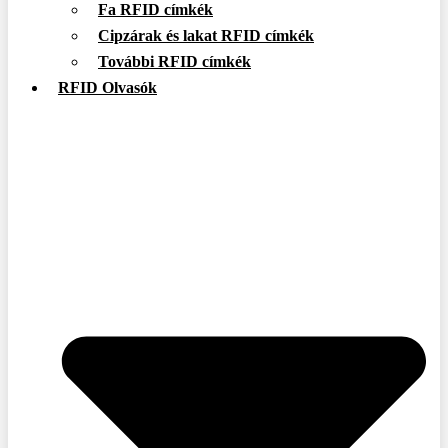
Fa RFID címkék
Cipzárak és lakat RFID címkék
További RFID címkék
RFID Olvasók