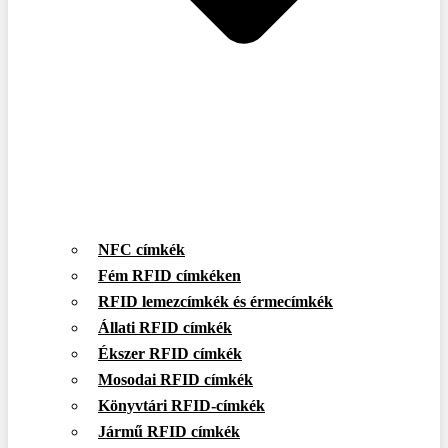
NFC címkék
Fém RFID címkéken
RFID lemezcímkék és érmecímkék
Állati RFID címkék
Ékszer RFID címkék
Mosodai RFID címkék
Könyvtári RFID-címkék
Jármű RFID címkék