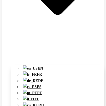
EN
FR
DE
ES
PT
IT
RU