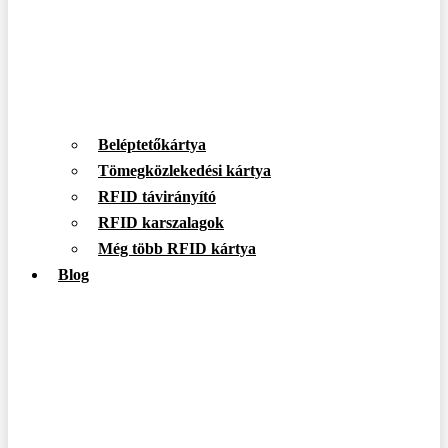
Beléptetőkártya
Tömegközlekedési kártya
RFID távirányító
RFID karszalagok
Még több RFID kártya
Blog