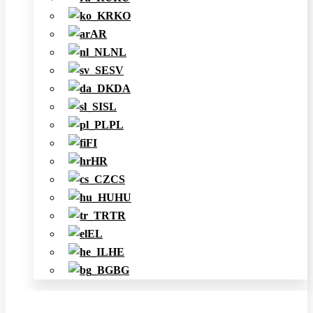
KO
AR
NL
SV
DA
SL
PL
FI
HR
CS
HU
TR
EL
HE
BG