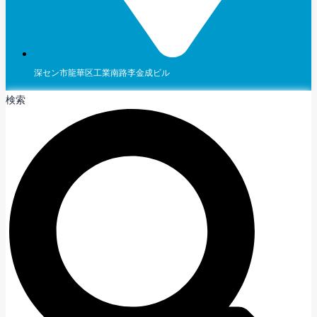
深セン市龍華区工業南路李金成ビル
検索