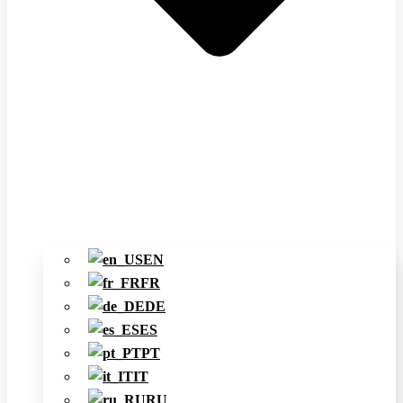
EN
FR
DE
ES
PT
IT
RU