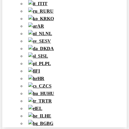
IT
RU
KO
AR
NL
SV
DA
SL
PL
FI
HR
CS
HU
TR
EL
HE
BG